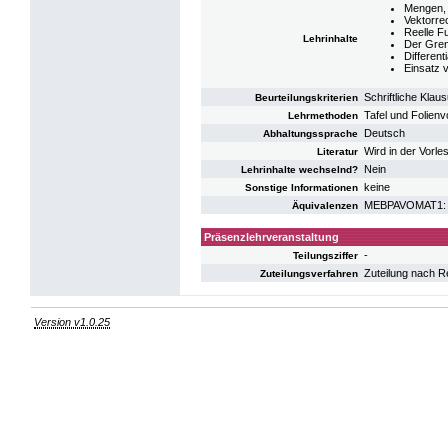
Mengen, 
Vektorre
Reelle F
Lehrinhalte
Der Gren
Different
Einsatz 
Schriftliche Klaus
Beurteilungskriterien
Tafel und Folienv
Lehrmethoden
Deutsch
Abhaltungssprache
Wird in der Vorl
Literatur
Nein
Lehrinhalte wechselnd?
keine
Sonstige Informationen
MEBPAVOMAT1: V
Äquivalenzen
Präsenzlehrveranstaltung
-
Teilungsziffer
Zuteilung nach R
Zuteilungsverfahren
Version v1.0.25