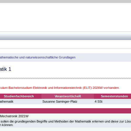
thematische und naturwissenschaftliche Grundlagen
tik 1
iculum Bachelorstudium Elektronik und Informationstechnik (ELIT) 2026W vorhanden.
Studienfachbereich
VerantwortlicheR
Semesterstunden
athematik
Susanne Saminger-Platz
4 SSt
 Mechatronik 2021W
 sollen die grundlegenden Begriffe und Methoden der Mathematik erlernen und diese zur Lö
n können.