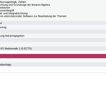
Aussagenlogik, Zahlen
chnung und Grundzüge der linearen Algebra
unktionen
zwertbegriff
ial- und Integralrechnung
von unterstützender Software zur Bearbeitung der Themen
ur
ortrag
esung bekanntgegeben
O Mathematik 1 (6 ECTS)
eihenfolge