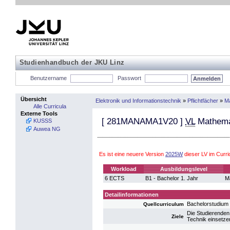
Studienhandbuch der JKU Linz
Benutzername
Passwort
Übersicht
Elektronik und Informationstechnik
»
Pflichtfächer
»
Ma
Alle Curricula
Externe Tools
[
281MANAMA1V20
]
VL
Mathema
KUSSS
Auwea NG
Es ist eine neuere Version
2025W
dieser LV im Curr
Workload
Ausbildungslevel
6 ECTS
B1 - Bachelor 1. Jahr
M
Detailinformationen
Bachelorstudium
Quellcurriculum
Die Studierenden
Ziele
Technik einsetze