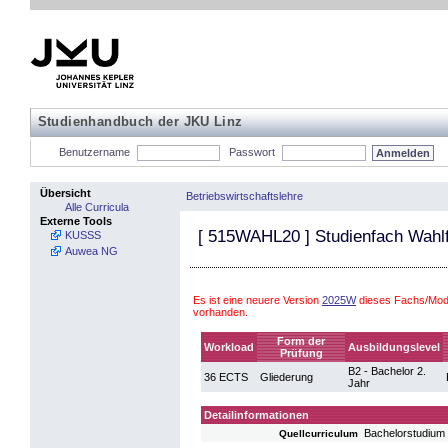
Studienhandbuch der JKU Linz
Benutzername
Passwort
Übersicht
Betriebswirtschaftslehre
Alle Curricula
Externe Tools
[
515WAHL20
] Studienfach Wahl
KUSSS
Auwea NG
Es ist eine neuere Version
2025W
dieses Fachs/Modu
vorhanden.
Form der
Workload
Ausbildungslevel
Prüfung
B2 - Bachelor 2.
36 ECTS
Gliederung
Jahr
Detailinformationen
Bachelorstudium 
Quellcurriculum