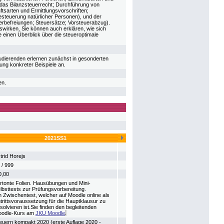
n das Bilanzsteuerrecht; Durchführung von
sarten und Ermittlungsvorschriften;
esteuerung natürlicher Personen), und der
rbefreiungen; Steuersätze; Vorsteuerabzug).
wirken. Sie können auch erklären, wie sich
 einen Überblick über die steueroptimale
udierenden erlernen zunächst in gesonderten
ung konkreter Beispiele an.
en.
2021SS1
trid Horejs
 / 999
0,00
rtonte Folien. Hausübungen und Mini-
lbsttests zur Prüfungsvorbereitung.
n Zwischentest, welcher auf Moodle online als
trittsvoraussetzung für die Hauptklausur zu
solvieren ist.Sie finden den begleitenden
odle-Kurs am
JKU Moodle
.
euern kompakt 2020 (erste Auflage 2020 -