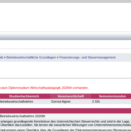
itt
»
Betriebswirtschaftliche Grundlagen
»
Finanzierungs- und Steuermanagement
iculum Diplomstudium Wirtschaftspädagogik 2026W vorhanden.
Studienfachbereich
VerantwortlicheR
Semesterstunden
Betriebswirtschaftslehre
Gernot Aigner
2 SSt
Betriebswirtschaftslehre 2020W
 erlangen grundlegende Kenntnisse des österreichischen Steuerrechts und sind in der Lage, 
Überblick darzustellen. Sie lernen die steuerlichen Wirkungen von Unternehmensentscheid
 bekommen einen Überblick über die Grundlagen der Einkommensbesteuerung (Besteuerung 