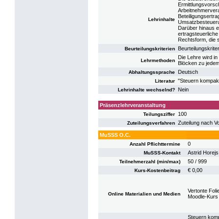
Ermittlungsvorsch
Arbeitnehmervera
Beteiligungsertr
Lehrinhalte
Umsatzbesteuerun
Darüber hinaus e
ertragsteuerlich
Rechtsform, die 
Beurteilungskrite
Beurteilungskriterien
Die Lehre wird i
Lehrmethoden
Blöcken zu jedem
Deutsch
Abhaltungssprache
"Steuern kompakt“
Literatur
Nein
Lehrinhalte wechselnd?
Präsenzlehrveranstaltung
100
Teilungsziffer
Zuteilung nach V
Zuteilungsverfahren
MuSSS O.C.
0
Anzahl Pflichttermine
Astrid Horejs
MuSSS-Kontakt
50 / 999
Teilnehmerzahl (min/max)
€ 0,00
Kurs-Kostenbeitrag
Vertonte Foli
Online Materialien und Medien
Moodle-Kur
Steuern komp