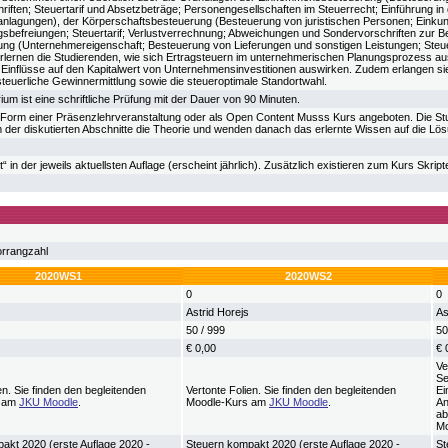
riften; Steuertarif und Absetzbeträge; Personengesellschaften im Steuerrecht; Einführung i
nlagungen), der Körperschaftsbesteuerung (Besteuerung von juristischen Personen; Einkunft
agsbefreiungen; Steuertarif; Verlustverrechnung; Abweichungen und Sondervorschriften zur B
g (Unternehmereigenschaft; Besteuerung von Lieferungen und sonstigen Leistungen; Steue
rlernen die Studierenden, wie sich Ertragsteuern im unternehmerischen Planungsprozess aus
e Einflüsse auf den Kapitalwert von Unternehmensinvestitionen auswirken. Zudem erlangen sie
steuerliche Gewinnermittlung sowie die steueroptimale Standortwahl.
rium ist eine schriftliche Prüfung mit der Dauer von 90 Minuten.
n Form einer Präsenzlehrveranstaltung oder als Open Content Musss Kurs angeboten. Die St
 der diskutierten Abschnitte die Theorie und wenden danach das erlernte Wissen auf die Lös
 in der jeweils aktuellsten Auflage (erscheint jährlich). Zusätzlich existieren zum Kurs Skript
orrangzahl
2020WS1
2020WS2
0
0
Astrid Horejs
As
50 / 999
50
€ 0,00
€ 
Ve
Se
en. Sie finden den begleitenden
Vertonte Folien. Sie finden den begleitenden
Ei
s am
JKU Moodle
.
Moodle-Kurs am
JKU Moodle
.
An
ab
Mo
akt 2020 (erste Auflage 2020 -
Steuern kompakt 2020 (erste Auflage 2020 -
St