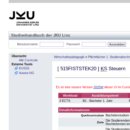
Studienhandbuch der JKU Linz
Benutzername
Passwort
Übersicht
Wirtschaftspädagogik
»
Pflichtfächer 1. Studienabschn
Alle Curricula
Externe Tools
[
515FISTSTEK20
]
KS
Steuern
KUSSS
Auwea NG
Es ist eine neuere Version
2025W
dieser LV im Curr
Workload
Ausbildungslevel
3 ECTS
B1 - Bachelor 1. Jahr
Detailinformationen
Bachelorstudium 
Quellcurriculum
Die Studierenden
Ziele
Rechtsformen im 
Die Studierenden