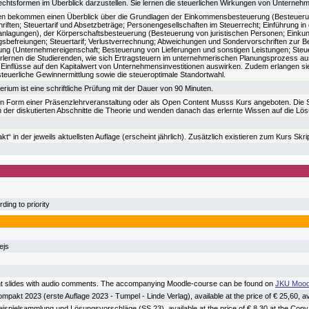
chtsformen im Überblick darzustellen. Sie lernen die steuerlichen Wirkungen von Unterne
en bekommen einen Überblick über die Grundlagen der Einkommensbesteuerung (Besteuerun
riften; Steuertarif und Absetzbeträge; Personengesellschaften im Steuerrecht; Einführung i
nlagungen), der Körperschaftsbesteuerung (Besteuerung von juristischen Personen; Einkunft
agsbefreiungen; Steuertarif; Verlustverrechnung; Abweichungen und Sondervorschriften zur B
g (Unternehmereigenschaft; Besteuerung von Lieferungen und sonstigen Leistungen; Steue
rlernen die Studierenden, wie sich Ertragsteuern im unternehmerischen Planungsprozess aus
e Einflüsse auf den Kapitalwert von Unternehmensinvestitionen auswirken. Zudem erlangen sie
steuerliche Gewinnermittlung sowie die steueroptimale Standortwahl.
terium ist eine schriftliche Prüfung mit der Dauer von 90 Minuten.
 in Form einer Präsenzlehrveranstaltung oder als Open Content Musss Kurs angeboten. Die 
 der diskutierten Abschnitte die Theorie und wenden danach das erlernte Wissen auf die Lös
t“ in der jeweils aktuellsten Auflage (erscheint jährlich). Zusätzlich existieren zum Kurs Skri
ing to priority
ejs
t slides with audio comments. The accompanying Moodle-course can be found on
JKU Mood
mpakt 2023 (erste Auflage 2023 - Tumpel - Linde Verlag), available at the price of € 25,60, 
eispielsammlung und Lösungsvorschläge (SS 23), available at the price of € 8,30 at the Co