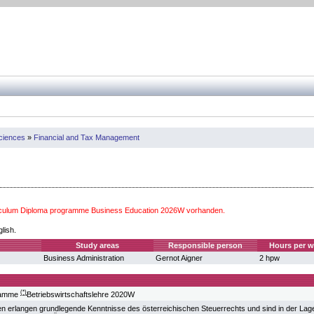
Sciences
»
Financial and Tax Management
iculum Diploma programme Business Education 2026W vorhanden.
glish.
Study areas
Responsible person
Hours per 
Business Administration
Gernot Aigner
2 hpw
(*)
gramme
Betriebswirtschaftslehre 2020W
n erlangen grundlegende Kenntnisse des österreichischen Steuerrechts und sind in der Lage,