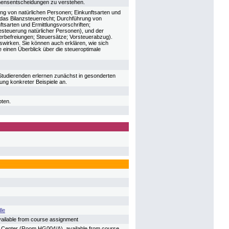
hmensentscheidungen zu verstehen.
g von natürlichen Personen; Einkunftsarten und
n das Bilanzsteuerrecht; Durchführung von
sarten und Ermittlungsvorschriften;
esteuerung natürlicher Personen), und der
rbefreiungen; Steuersätze; Vorsteuerabzug).
wirken. Sie können auch erklären, wie sich
 einen Überblick über die steueroptimale
Studierenden erlernen zunächst in gesonderten
ung konkreter Beispiele an.
pten.
le
available from course assignment
py Center (Room HG004/A), available from course