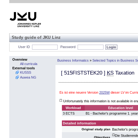
Study guide of JKU Linz
User ID
Password
Overview
Business Informatics
»
Selected Topics in Business 
All curricula
External tools
[
515FISTSTEK20
]
KS
Taxation
KUSSS
Auwea NG
Es ist eine neuere Version
2025W
dieser LV im Curr
(*)
Unfortunately this information is not available in en
Workload
Education level
3 ECTS
B1 - Bachelor's programme 1. year
Detailed information
Bachelor's pro
Original study plan
(*)
Die Studierende
Objectives