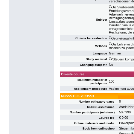
verschiedener Re
(*)
Die Studierend
Ermittlungsvorsch
Arbeitnehmervera
Beteiligungsertr
Subject
Umsatzbesteuerun
Darüber hinaus e
ertragsteuerlich
Rechtsform, die 
(*)
Beurteilungskri
Criteria for evaluation
(*)
Die Lehre wird
Methods
Blöcken zu jedem
German
Language
(*)
"Steuern kompak
Study material
No
Changing subject?
On-site course
Maximum number of
100
participants
Assignment accord
Assignment procedure
MuSSS O.C. 2023SS3
0
Number obligatory dates
Astrid Hor
MuSSS assistance
50 / 999
Number participants (min/max)
€ 0,00
Course fee
Powerpoin
Online materials and media
Steuern ko
Book from onlineshop
Steuern B