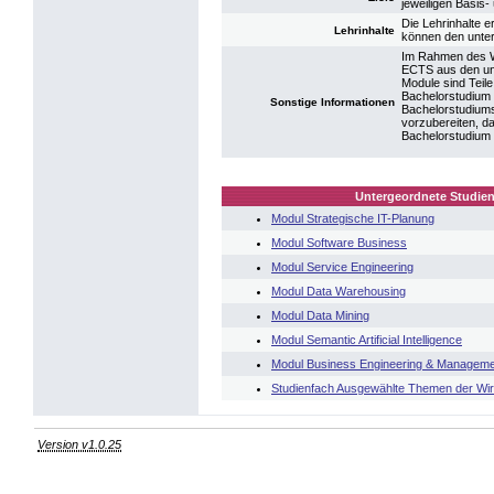
jeweiligen Basis
Die Lehrinhalte 
Lehrinhalte
können den unte
Im Rahmen des Wa
ECTS aus den un
Module sind Teile
Bachelorstudium 
Sonstige Informationen
Bachelorstudiums
vorzubereiten, d
Bachelorstudium e
Untergeordnete Studien
Modul Strategische IT-Planung
Modul Software Business
Modul Service Engineering
Modul Data Warehousing
Modul Data Mining
Modul Semantic Artificial Intelligence
Modul Business Engineering & Managem
Studienfach Ausgewählte Themen der Wirt
Version v1.0.25