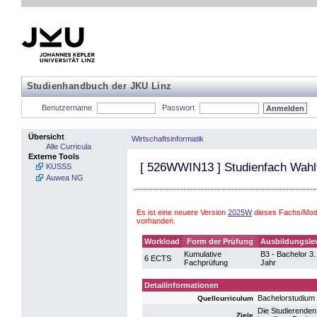
Studienhandbuch der JKU Linz
Benutzername
Passwort
Übersicht
Wirtschaftsinformatik
Alle Curricula
Externe Tools
[
526WWIN13
] Studienfach Wahl
KUSSS
Auwea NG
Es ist eine neuere Version
2025W
dieses Fachs/Modu
vorhanden.
Workload
Form der Prüfung
Ausbildungsle
Kumulative
B3 - Bachelor 3.
6 ECTS
Fachprüfung
Jahr
Detailinformationen
Bachelorstudium 
Quellcurriculum
Die Studierenden
Ziele