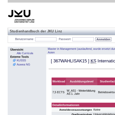
Studienhandbuch der JKU Linz
Benutzername
Passwort
Master in Management (auslaufend, wurde ersetzt 
Übersicht
Asien
Alle Curricula
Externe Tools
[
367WAHLISAK15
]
KS
Internati
KUSSS
Auwea NG
Workload
Ausbildungslevel
Studienfac
W_AS1 - Weiterbildung
7,5 ECTS
Betriebswirts
AS 1. Jahr
Detailinformationen
Keine
Anmeldevoraussetzungen
Universitätsleh
Quellcurriculum