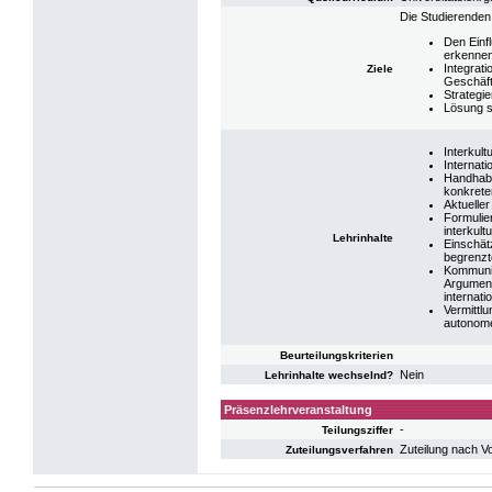
Die Studierenden
Den Einf
erkennen
Integrat
Ziele
Geschäft
Strategi
Lösung s
Interkul
Internat
Handhabu
konkrete
Aktuelle
Formulie
interkult
Lehrinhalte
Einschät
begrenzt
Kommunik
Argument
internati
Vermittl
autonomen
Beurteilungskriterien
Nein
Lehrinhalte wechselnd?
Präsenzlehrveranstaltung
-
Teilungsziffer
Zuteilung nach V
Zuteilungsverfahren