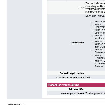
Ziel der Lehrver
Grundlagen. Diese
Ziele
Wettbewerbsumfel
makroökonomisch
Nach der Lehrver
verstehe
kennen 
Einkomme
können M
ökonomis
kennen d
Wettbew
kennen d
Lehrinhalte
können d
interpret
kennen d
Zusamme
kennen d
Hinblick
können vo
Wettbewe
Standorta
Beurteilungskriterien
Nein
Lehrinhalte wechselnd?
Präsenzlehrveranstaltung
-
Teilungsziffer
Zuteilung nach V
Zuteilungsverfahren
Version v1.0.25