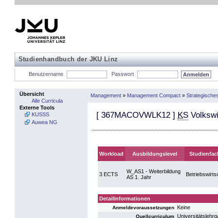
Studienhandbuch der JKU Linz
Benutzername
Passwort
Übersicht
Management
»
Management Compact
»
Strategische
Alle Curricula
Externe Tools
[
367MACOVWLK12
]
KS
Volkswi
KUSSS
Auwea NG
Workload
Ausbildungslevel
Studienfac
W_AS1 - Weiterbildung
3 ECTS
Betriebswirts
AS 1. Jahr
Detailinformationen
Keine
Anmeldevoraussetzungen
Universitätsleh
Quellcurriculum