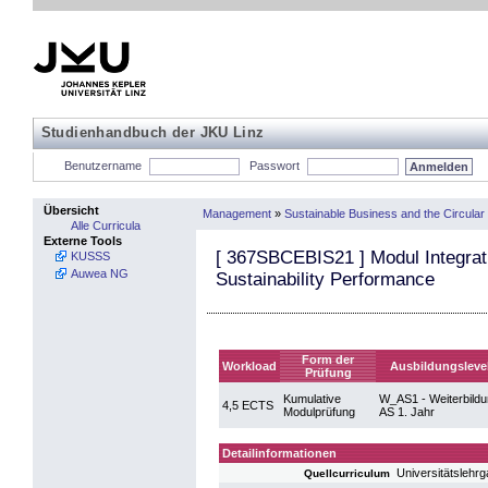
Studienhandbuch der JKU Linz
Benutzername
Passwort
Übersicht
Management
»
Sustainable Business and the Circula
Alle Curricula
Externe Tools
[
367SBCEBIS21
] Modul Integrat
KUSSS
Auwea NG
Sustainability Performance
Form der
Workload
Ausbildungsleve
Prüfung
Kumulative
W_AS1 - Weiterbild
4,5 ECTS
Modulprüfung
AS 1. Jahr
Detailinformationen
Universitätsleh
Quellcurriculum