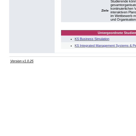
Studierende könn
gesamtorganisato
kontinuierlichen
Ziele
interaktiven Pla
im Wettbewerb mi
und Organisations
Untergeordnete Studien
KS Business Simulation
KS Integrated Management Systems & 
Version v1.0.25