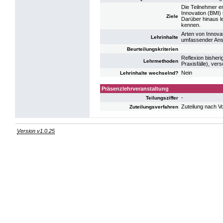
Die Teilnehmer e
Innovation (BMI
Ziele
Darüber hinaus l
kennen.
Arten von Innova
Lehrinhalte
umfassender Ans
Beurteilungskriterien
Reflexion bisheri
Lehrmethoden
Praxisfälle), ver
Nein
Lehrinhalte wechselnd?
Präsenzlehrveranstaltung
-
Teilungsziffer
Zuteilung nach V
Zuteilungsverfahren
Version v1.0.25