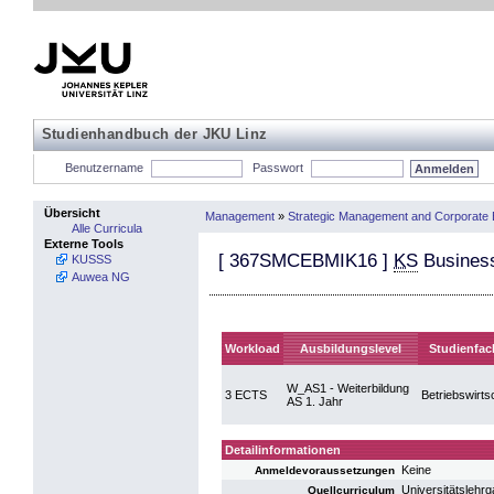
Studienhandbuch der JKU Linz
Benutzername
Passwort
Übersicht
Management
»
Strategic Management and Corporate 
Alle Curricula
Externe Tools
[
367SMCEBMIK16
]
KS
Business
KUSSS
Auwea NG
Workload
Ausbildungslevel
Studienfac
W_AS1 - Weiterbildung
3 ECTS
Betriebswirts
AS 1. Jahr
Detailinformationen
Keine
Anmeldevoraussetzungen
Universitätsleh
Quellcurriculum