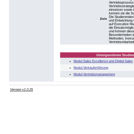
Vertriebsprozess,
Vertriebsstrateg
einsetzen sowie 
kennen sie die S
Die Studierenden
Ziele
und Entwicklung 
auf Executive Ni
die Einsatzmöglic
und können diese
Besonderheiten i
Methoden, Instru
Vertriebsmitarbe
Untergeordnete Studien
Modul Sales Excellence and Digital Sales
Modul Verkäuferführung
Modul Vertriebsmanagement
Version v1.0.25