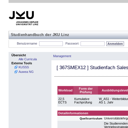
Studienhandbuch der JKU Linz
Benutzername
Passwort
Übersicht
Management
Alle Curricula
Externe Tools
[
367SMEX12
] Studienfach Sal
KUSSS
Auwea NG
Form der
Workload
Ausbildungslevel
Prüfung
22,5
Kumulative
W_AS1 - Weiterbildu
ECTS
Fachprüfung
AS 1. Jahr
Detailinformationen
Universitätsleh
Quellcurriculum
Die Studierende
Vertriebsstrateg