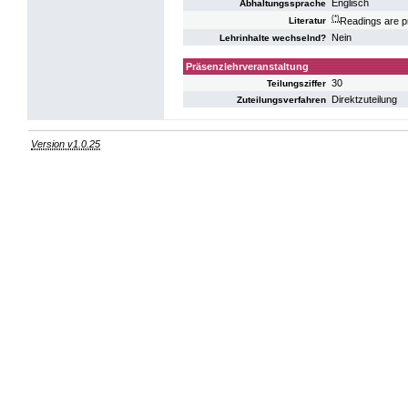
Englisch
Abhaltungssprache
(*)
Readings are pr
Literatur
Nein
Lehrinhalte wechselnd?
Präsenzlehrveranstaltung
30
Teilungsziffer
Direktzuteilung
Zuteilungsverfahren
Version v1.0.25