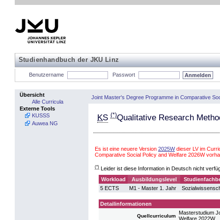
Studienhandbuch der JKU Linz
Benutzername
Passwort
Übersicht
Joint Master's Degree Programme in Comparative Soci
Alle Curricula
Externe Tools
(*)
KUSSS
KS
Qualitative Research Metho
Auwea NG
Es ist eine neuere Version
2025W
dieser LV im Curr
Comparative Social Policy and Welfare 2026W vorh
(*)
Leider ist diese Information in Deutsch nicht verfü
Workload
Ausbildungslevel
Studienfachb
5 ECTS
M1 - Master 1. Jahr
Sozialwissensc
Detailinformationen
Masterstudium Jo
Quellcurriculum
Welfare 2022W