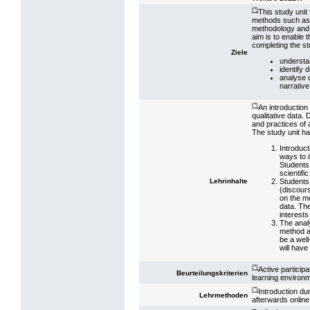
(*)
This study unit
methods such as 
methodology and 
aim is to enable 
completing the stu
Ziele
understa
identify 
analyse 
narrative
(*)
An introduction
qualitative data.
and practices of 
The study unit ha
Introduct
ways to 
Students 
scientif
Students 
Lehrinhalte
(discours
on the me
data. The
interests
The analy
method ar
be a wel
will have
(*)
Active particip
Beurteilungskriterien
learning environm
(*)
Introduction du
Lehrmethoden
afterwards onlin