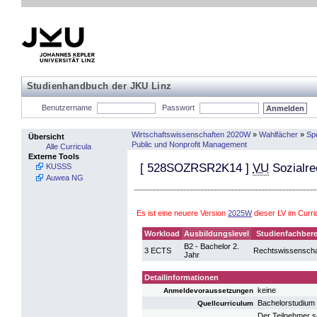
Studienhandbuch der JKU Linz
Benutzername
Passwort
Wirtschaftswissenschaften 2020W
»
Wahlfächer
»
Sp
Übersicht
Public und Nonprofit Management
Alle Curricula
Externe Tools
[
528SOZRSR2K14
]
VU
Sozialrec
KUSSS
Auwea NG
Es ist eine neuere Version
2025W
dieser LV im Curr
Workload
Ausbildungslevel
Studienfachbere
B2 - Bachelor 2.
3 ECTS
Rechtswissenscha
Jahr
Detailinformationen
keine
Anmeldevoraussetzungen
Bachelorstudium 
Quellcurriculum
Der Teilnehmer s