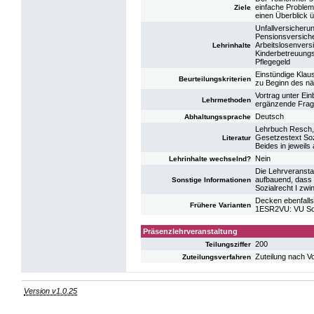
einfache Problem
Ziele
einen Überblick 
Unfallversicheru
Pensionsversich
Arbeitslosenvers
Lehrinhalte
Kinderbetreuung
Pflegegeld
Einstündige Klau
Beurteilungskriterien
zu Beginn des n
Vortrag unter Ein
Lehrmethoden
ergänzende Frage
Deutsch
Abhaltungssprache
Lehrbuch Resch, 
Gesetzestext Soz
Literatur
Beides in jeweils 
Nein
Lehrinhalte wechselnd?
Die Lehrveranstal
aufbauend, dass 
Sonstige Informationen
Sozialrecht I zwin
Decken ebenfalls
Frühere Varianten
1ESR2VU: VU Soz
Präsenzlehrveranstaltung
200
Teilungsziffer
Zuteilung nach V
Zuteilungsverfahren
Version v1.0.25