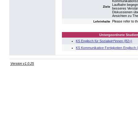
Kommunikationssi
Laufbahn begegne
Ziele
besseres Verstän
Diskussionen über
Ansichten zu The
Please refer to t
Lehrinhalte
Untergeordnete Studien
KS Englisch für Sozialwirt*innen (B2+)
KS Kommunikative Fertigkeiten Englisch 
Version v1.0.25