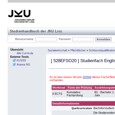
Studienhandbuch der JKU Linz
Benutzername
Passwort
Übersicht
Sozialwirtschaft
»
Pflichtfächer
»
Schlüsselqualifikatio
Alle Curricula
Externe Tools
[
528EFSO20
] Studienfach Englis
KUSSS
Auwea NG
Es ist eine neuere Version
2025W
dieses Fachs/Modu
vorhanden.
Workload
Form der Prüfung
Ausbildungsle
Kumulative
B1 - Bachelor 1.
6 ECTS
Fachprüfung
Jahr
Detailinformationen
Bachelorstudium 
Quellcurriculum
Die Studierenden 