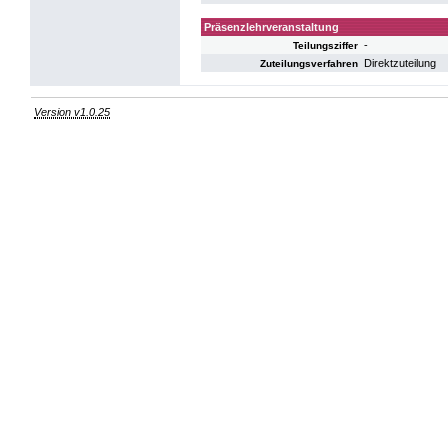
Präsenzlehrveranstaltung
-
Teilungsziffer
Direktzuteilung
Zuteilungsverfahren
Version v1.0.25