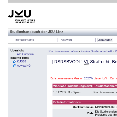
Studienhandbuch der JKU Linz
Benutzername
Passwort
Übersicht
Rechtswissenschaften
»
Zweiter Studienabschnitt
»
P
Alle Curricula
Externe Tools
[
RSRSBVODI
]
VL
Strafrecht, Be
KUSSS
Auwea NG
Es ist eine neuere Version
2025W
dieser LV im Curr
Workload
Ausbildungslevel
Studienfachbere
1,5 ECTS
D - Diplom
Rechtswissenscha
Detailinformationen
Diplomstudium R
Quellcurriculum
Die Studierenden
Ziele
Probleme des Be