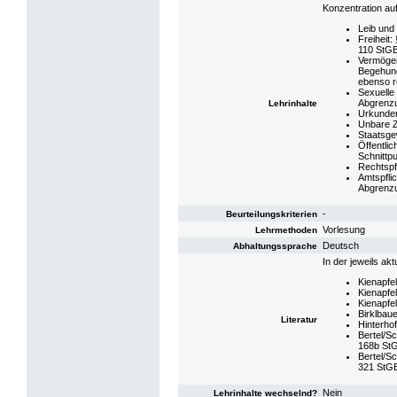
Konzentration au
Leib und
Freiheit:
110 StGB
Vermögen
Begehung
ebenso r
Sexuelle 
Abgrenzu
Lehrinhalte
Urkunden
Unbare Z
Staatsge
Öffentli
Schnittp
Rechtspf
Amtspfli
Abgrenzu
-
Beurteilungskriterien
Vorlesung
Lehrmethoden
Deutsch
Abhaltungssprache
In der jeweils akt
Kienapfel
Kienapfel
Kienapfel
Birklbaue
Literatur
Hinterhof
Bertel/Sc
168b St
Bertel/Sc
321 StG
Nein
Lehrinhalte wechselnd?