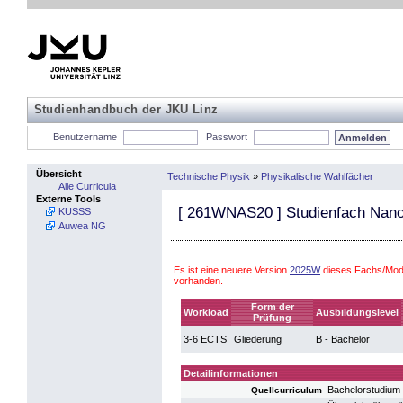
Studienhandbuch der JKU Linz
Benutzername
Passwort
Übersicht
Technische Physik
»
Physikalische Wahlfächer
Alle Curricula
Externe Tools
[
261WNAS20
] Studienfach Nan
KUSSS
Auwea NG
Es ist eine neuere Version
2025W
dieses Fachs/Modu
vorhanden.
Form der
Workload
Ausbildungslevel
Prüfung
3-6 ECTS
Gliederung
B - Bachelor
Detailinformationen
Bachelorstudium
Quellcurriculum