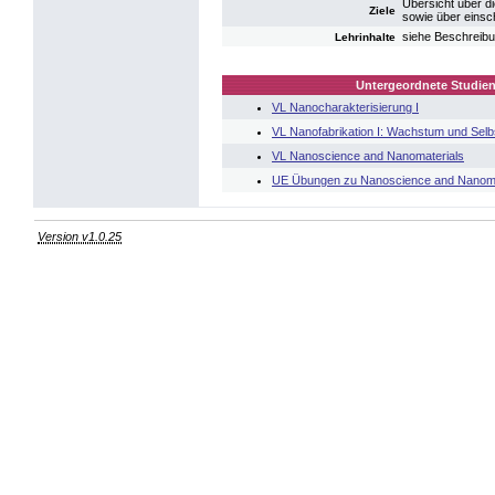
Übersicht über d
Ziele
sowie über einsc
siehe Beschreibu
Lehrinhalte
Untergeordnete Studien
VL Nanocharakterisierung I
VL Nanofabrikation I: Wachstum und Selb
VL Nanoscience and Nanomaterials
UE Übungen zu Nanoscience and Nanoma
Version v1.0.25