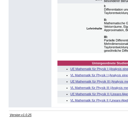
besonderer Berüc
I:
Differentiation u
Taylorentwicklun
II:
Mathematische Gr
Vektorräume, Eig
Lehrinhalte
Approximation, B
III:
Partielle Differe
Mehrdimensionale
Taylorentwicklun
gewöhnliche Diffe
Untergeordnete Studien
UE Mathematik für Physik I (Analysis ein
VL Mathematik für Physik I (Analysis eine
UE Mathematik für Physik III (Analysis m
VL Mathematik für Physik III (Analysis me
UE Mathematik für Physik II (Lineare Alge
VL Mathematik für Physik II (Lineare Alge
Version v1.0.25