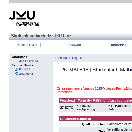
Studienhandbuch der JKU Linz
Benutzername
Passwort
Übersicht
Technische Physik
Alle Curricula
Externe Tools
[
261MATH18
] Studienfach Math
KUSSS
Auwea NG
Es ist eine neuere Version
2025W
dieses Fachs/Modu
vorhanden.
Workload
Form der Prüfung
Ausbildungsle
Kumulative
B1 - Bachelor 1.
27 ECTS
Fachprüfung
Jahr
Detailinformationen
Bachelorstudium
Quellcurriculum
Vermittlung der
Ziele