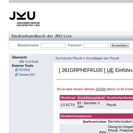
Studienhandbuch der JKU Linz
Benutzername
Passwort
Übersicht
Technische Physik
»
Grundlagen der Physik
Alle Curricula
Externe Tools
[
261GRPHEFKU20
]
UE
Einführu
KUSSS
Auwea NG
Es ist eine neuere Version
2025W
dieser LV im Curr
Workload
Ausbildungslevel
Studienfachbere
B3 - Bachelor 3.
1,5 ECTS
Physik
Jahr
Detailinformationen
Bachelorstudium
Quellcurriculum
Übung im Umgang 
Physik. Praktizi
Ziele