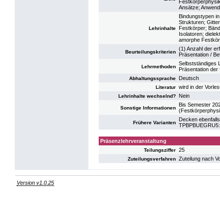
Festkörperphysik
Ansätze; Anwend
Bindungstypen in
Strukturen; Gitt
Festkörper; Bände
Lehrinhalte
Isolatoren; diele
amorphe Festkör
(1) Anzahl der er
Beurteilungskriterien
Präsentation / Be
Selbstständiges 
Lehrmethoden
Präsentation der
Deutsch
Abhaltungssprache
wird in der Vorl
Literatur
Nein
Lehrinhalte wechselnd?
Bis Semester 20
Sonstige Informationen
(Festkörperphysi
Decken ebenfalls
Frühere Varianten
TPBPBUEGRU5: U
Präsenzlehrveranstaltung
25
Teilungsziffer
Zuteilung nach V
Zuteilungsverfahren
Version v1.0.25