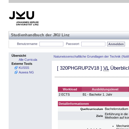
Studienhandbuch der JKU Linz
Benutzername
Passwort
Übersicht
Naturwissenschaftliche Grundlagen der Technik (NaW
Alle Curricula
Externe Tools
[
320PHGRUP2V18
]
VL
Überblick
KUSSS
Auwea NG
Workload
Ausbildungslevel
2 ECTS
B1 - Bachelor 1. Jahr
Detailinformationen
Bachelorstudium
Quellcurriculum
Einführung in di
Ziele
Methoden auf kon
Mechani