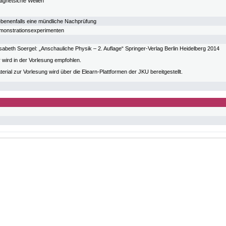
agnetsiche Wellen
benenfalls eine mündliche Nachprüfung
emonstrationsexperimenten
sabeth Soergel: „Anschauliche Physik – 2. Auflage“ Springer-Verlag Berlin Heidelberg 2014
r wird in der Vorlesung empfohlen.
erial zur Vorlesung wird über die Elearn-Plattformen der JKU bereitgestellt.