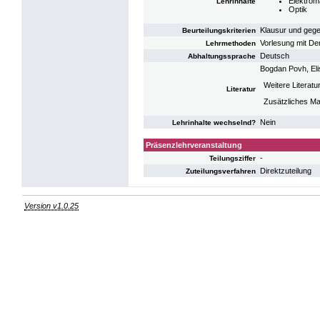
Elektrom
Lehrinhalte
Optik
Klausur und gege
Beurteilungskriterien
Vorlesung mit D
Lehrmethoden
Deutsch
Abhaltungssprache
Bogdan Povh, Eli
Weitere Literatu
Literatur
Zusätzliches Mat
Nein
Lehrinhalte wechselnd?
Präsenzlehrveranstaltung
-
Teilungsziffer
Direktzuteilung
Zuteilungsverfahren
Version v1.0.25