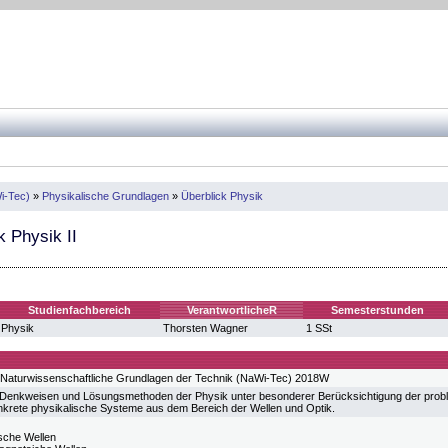
i-Tec)
»
Physikalische Grundlagen
»
Überblick Physik
 Physik II
Studienfachbereich
VerantwortlicheR
Semesterstunden
Physik
Thorsten Wagner
1 SSt
 Naturwissenschaftliche Grundlagen der Technik (NaWi-Tec) 2018W
e Denkweisen und Lösungsmethoden der Physik unter besonderer Berücksichtigung der prob
krete physikalische Systeme aus dem Bereich der Wellen und Optik.
sche Wellen