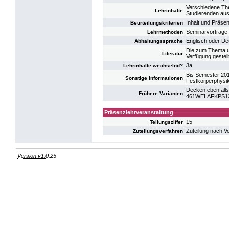
Verschiedene Th
Lehrinhalte
Studierenden au
Inhalt und Präsen
Beurteilungskriterien
Seminarvorträge
Lehrmethoden
Englisch oder De
Abhaltungssprache
Die zum Thema un
Literatur
Verfügung gestell
Ja
Lehrinhalte wechselnd?
Bis Semester 20
Sonstige Informationen
Festkörperphysi
Decken ebenfalls
Frühere Varianten
461WELAFKPS13:
Präsenzlehrveranstaltung
15
Teilungsziffer
Zuteilung nach V
Zuteilungsverfahren
Version v1.0.25