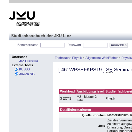
Studienhandbuch der JKU Linz
Benutzername
Passwort
Übersicht
Technische Physik
»
Allgemeine Wahlfächer
»
Physik
Alle Curricula
Externe Tools
[
461WPSEFKPS19
]
SE
Seminar
KUSSS
Auwea NG
Workload
Ausbildungslevel
Studienfachbere
M2 - Master 2.
3 ECTS
Physik
Jahr
Detailinformationen
Masterstudium T
Quellcurriculum
Ziel des Seminar
zu einem ausgewä
Ziele
Erfassung, Darst
Forschungsergebn