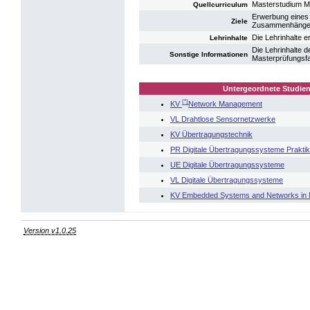
Masterstudium M
Quellcurriculum
Erwerbung eines 
Ziele
Zusammenhänge i
Die Lehrinhalte 
Lehrinhalte
Die Lehrinhalte 
Sonstige Informationen
Masterprüfungsf
Untergeordnete Studien
(*)
KV
Network Management
VL Drahtlose Sensornetzwerke
KV Übertragungstechnik
PR Digitale Übertragungssysteme Prakti
UE Digitale Übertragungssysteme
VL Digitale Übertragungssysteme
KV Embedded Systems and Networks in M
Version v1.0.25