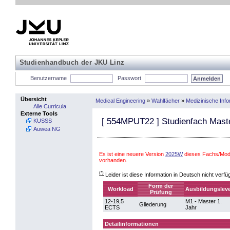
Studienhandbuch der JKU Linz
Benutzername
Passwort
Übersicht
Medical Engineering
»
Wahlfächer
»
Medizinische Info
Alle Curricula
Externe Tools
[
554MPUT22
] Studienfach Mast
KUSSS
Auwea NG
Es ist eine neuere Version
2025W
dieses Fachs/Modu
vorhanden.
(*)
Leider ist diese Information in Deutsch nicht verfü
Form der
Workload
Ausbildungsleve
Prüfung
12-19,5
M1 - Master 1.
Gliederung
ECTS
Jahr
Detailinformationen