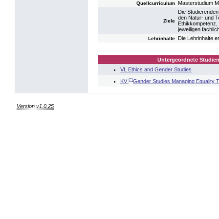
Masterstudium M
Quellcurriculum
Die Studierenden 
den Natur- und T
Ziele
Ethikkompetenz, 
jeweiligen fachli
Die Lehrinhalte 
Lehrinhalte
Untergeordnete Studien
VL Ethics and Gender Studies
(*)
KV
Gender Studies Managing Equality 
Version v1.0.25