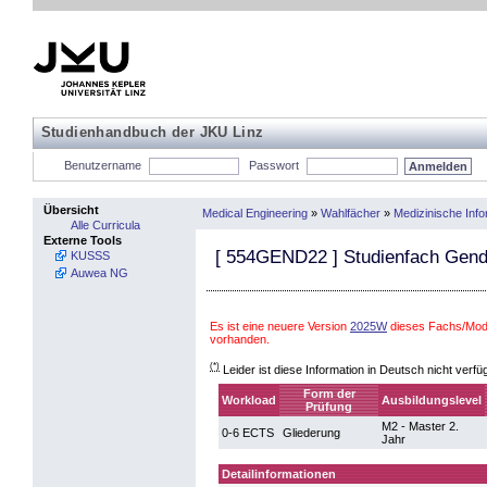
Studienhandbuch der JKU Linz
Benutzername
Passwort
Übersicht
Medical Engineering
»
Wahlfächer
»
Medizinische Info
Alle Curricula
Externe Tools
[
554GEND22
] Studienfach Gend
KUSSS
Auwea NG
Es ist eine neuere Version
2025W
dieses Fachs/Modu
vorhanden.
(*)
Leider ist diese Information in Deutsch nicht verfü
Form der
Workload
Ausbildungslevel
Prüfung
M2 - Master 2.
0-6 ECTS
Gliederung
Jahr
Detailinformationen