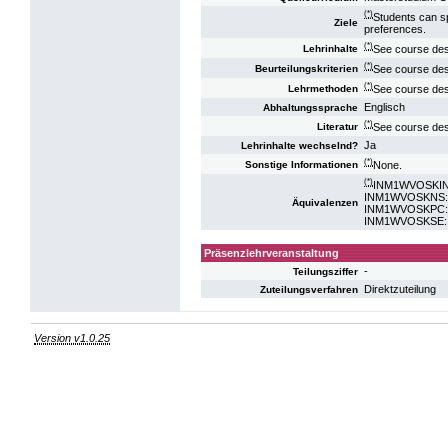
(*)
Students can sp
Ziele
preferences.
(*)
See course des
Lehrinhalte
(*)
See course des
Beurteilungskriterien
(*)
See course des
Lehrmethoden
Englisch
Abhaltungssprache
(*)
See course des
Literatur
Ja
Lehrinhalte wechselnd?
(*)
None.
Sonstige Informationen
(*)
INM1WVOSKIN: V
INM1WVOSKNS: VO
Äquivalenzen
INM1WVOSKPC: VO
INM1WVOSKSE: VO
Präsenzlehrveranstaltung
-
Teilungsziffer
Direktzuteilung
Zuteilungsverfahren
Version v1.0.25