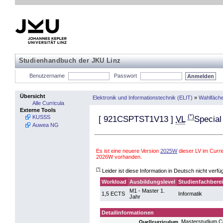
Studienhandbuch der JKU Linz
Benutzername
Passwort
Übersicht
Elektronik und Informationstechnik (ELIT)
»
Wahlfäch
Alle Curricula
Externe Tools
(*)
KUSSS
[
921CSPTST1V13
]
VL
Special
Auwea NG
Es ist eine neuere Version
2025W
dieser LV im Curri
2026W vorhanden.
(*)
Leider ist diese Information in Deutsch nicht verfü
Workload
Ausbildungslevel
Studienfachbere
M1 - Master 1.
1,5 ECTS
Informatik
Jahr
Detailinformationen
Masterstudium 
Quellcurriculum