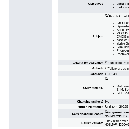
Verständ
Objectives
Einführu
(*)
Überblick Halbl
p/n-Übe
Bipolartr
Schottky
MOS-Dio
CMOS un
Subject
passive 
aktive B
Stimulier
Photodet
Photovol
(*)
mündliche Prü
Criteria for evaluation
(*)
Folienvortrag u
Methods
German
Language
(*)
Vorlesun
Study material
S. M. Sz
S.O. Kas
No
Changing subject?
Until term 2022
Further information
(*)
ist gemeinsam
Corresponding lecture
489MAPHHLPV17: 
They also cover t
Earlier variants
489MAPHBEOV19: 