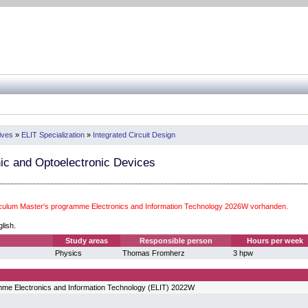
ives
»
ELIT Specialization
»
Integrated Circuit Design
ic and Optoelectronic Devices
iculum Master's programme Electronics and Information Technology 2026W vorhanden.
glish.
Study areas
Responsible person
Hours per week
Physics
Thomas Fromherz
3 hpw
mme Electronics and Information Technology (ELIT) 2022W