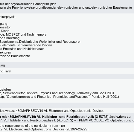
nis der physikalischen Grundprinzipien
ng in die Funktionsweise grundlegender elektronischer und optoelektronischer Bauelemente
eiterphysik
rgang
ansistor
 Diode
de, MOSFET und flash memory
d Skalierung
Bauelemente:Dielektrische Wellenleiter und Resonatoren
auelemente:Lichtemittierende Dioden
te Emission und Halbleiterlaser
ektoren
taische Bauelemente
fung
nd Tafel
gsfolien
e, Semiconductor Devices: Physics and Technology, JohnWiley and Sons 2001
ap, "Optoelectronics and Photonics: Pronciples andPractices", Pentice Hall (2001)
S known as: 489MAPHBEOV19 VL Electronic and Optoelectronic Devices
 mit 489MAPHHLPV19: VL Halbleiter- und Festkörperphysik (3 ECTS) äquivalent zu
VL Halbleiter- und Festkörperphysik (4,5 ECTS) + TPMWTVOOEDE: VO Optoelectronic d
he requirements of the curriculum (from - to)
VL Electronic and Optoelectronic Devices (2019W-2022S)