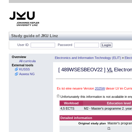
Study guide of JKU Linz
User ID
Password
Overview
Electronics and Information Technology (ELIT)
»
Elect
All curricula
External tools
[
489WSESBEOV22
]
VL
Electron
KUSSS
Auwea NG
Es ist eine neuere Version
2025W
dieser LV im Curr
(*)
Unfortunately this information is not available in en
Workload
Education level
4,5 ECTS
M2 - Master's programme 2. year
Detailed information
Master's progra
Original study plan
(*)