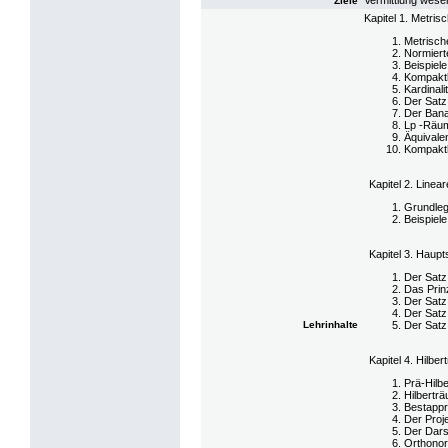
Vermittlung wese
Ziele
Kapitel 1. Metri
Metrisc
Normier
Beispiel
Kompakth
Kardinal
Der Satz
Der Bana
Lp -Räu
Äquivale
Kompakth
Kapitel 2. Linea
Grundle
Beispiele
Kapitel 3. Haupt
Der Satz
Das Prin
Der Satz
Der Satz
Lehrinhalte
Der Sat
Kapitel 4. Hilbe
Prä-Hilb
Hilbertr
Bestappr
Der Proj
Der Dars
Orthonor