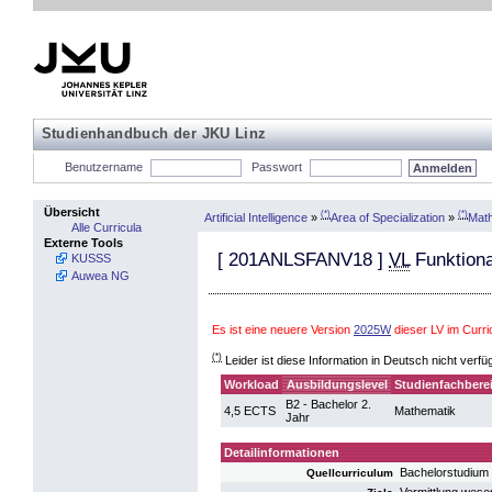
Studienhandbuch der JKU Linz
Benutzername
Passwort
Übersicht
(*)
(*)
Artificial Intelligence
»
Area of Specialization
»
Mat
Alle Curricula
Externe Tools
[
201ANLSFANV18
]
VL
Funktiona
KUSSS
Auwea NG
Es ist eine neuere Version
2025W
dieser LV im Curri
(*)
Leider ist diese Information in Deutsch nicht verfü
Workload
Ausbildungslevel
Studienfachbere
B2 - Bachelor 2.
4,5 ECTS
Mathematik
Jahr
Detailinformationen
Bachelorstudium
Quellcurriculum