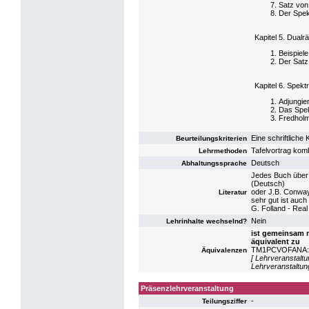
Satz von
Der Spek
Kapitel 5. Dual
Beispiele
Der Sat
Kapitel 6. Spek
Adjungie
Das Spek
Fredholm
Eine schriftlich
Beurteilungskriterien
Tafelvortrag komb
Lehrmethoden
Deutsch
Abhaltungssprache
Jedes Buch über 
(Deutsch)
oder J.B. Conway 
Literatur
sehr gut ist auch
G. Folland - Real
Nein
Lehrinhalte wechselnd?
ist gemeinsam 
äquivalent zu
TM1PCVOFANA: VO
Äquivalenzen
[ Lehrveranstalt
Lehrveranstaltun
Präsenzlehrveranstaltung
-
Teilungsziffer