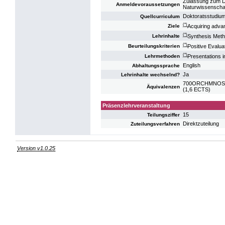
Zulassung zum D
Anmeldevoraussetzungen
Naturwissenscha
Doktoratsstudiu
Quellcurriculum
(*)
Acquiring advan
Ziele
(*)
Synthesis Meth
Lehrinhalte
(*)
Positive Evalua
Beurteilungskriterien
(*)
Presentations i
Lehrmethoden
English
Abhaltungssprache
Ja
Lehrinhalte wechselnd?
700ORCHMNOS11: 
Äquivalenzen
(1,6 ECTS)
Präsenzlehrveranstaltung
15
Teilungsziffer
Direktzuteilung
Zuteilungsverfahren
Version v1.0.25