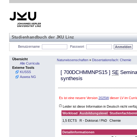
Studienhandbuch der JKU Linz
Benutzername
Passwort
Übersicht
Naturwissenschaften
»
Dissertationsfach: Chemie
Alle Curricula
Externe Tools
[
700DCHMMNPS15
]
SE
Seminar
KUSSS
Auwea NG
synthesis
Es ist eine neuere Version
2025W
dieser LV im Curr
(*)
Leider ist diese Information in Deutsch nicht verfü
Workload
Ausbildungslevel
Studienfachbere
1,5 ECTS
R - Doktorat / PhD
Chemie
Detailinformationen