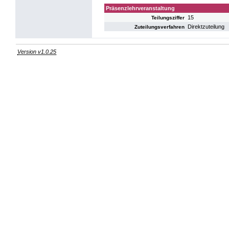
Präsenzlehrveranstaltung
15
Teilungsziffer
Direktzuteilung
Zuteilungsverfahren
Version v1.0.25