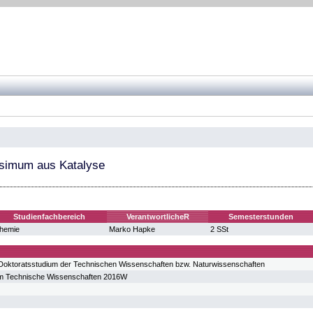
ssimum aus Katalyse
Studienfachbereich
VerantwortlicheR
Semesterstunden
hemie
Marko Hapke
2 SSt
oktoratsstudium der Technischen Wissenschaften bzw. Naturwissenschaften
um Technische Wissenschaften 2016W