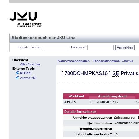
Studienhandbuch der JKU Linz
Benutzername
Passwort
Übersicht
Naturwissenschaften
»
Dissertationsfach: Chemie
Alle Curricula
Externe Tools
[
700DCHMPKAS16
]
SE
Privati
KUSSS
Auwea NG
Workload
Ausbildungslevel
3 ECTS
R - Doktorat / PhD
C
Detailinformationen
Zulassung zum D
Anmeldevoraussetzungen
Doktoratsstudi
Quellcurriculum
Beurteilungskriterien
Ja
Lehrinhalte wechselnd?