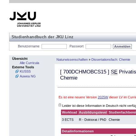
Studienhandbuch der JKU Linz
Benutzername
Passwort
Übersicht
Naturwissenschaften
»
Dissertationsfach: Chemie
Alle Curricula
Externe Tools
[
700DCHMOBCS15
]
SE
Privati
KUSSS
Auwea NG
Chemie
Es ist eine neuere Version
2025W
dieser LV im Curr
(*)
Leider ist diese Information in Deutsch nicht verfü
Workload
Ausbildungslevel
Studienfachbere
3 ECTS
R - Doktorat / PhD
Chemie
Detailinformationen