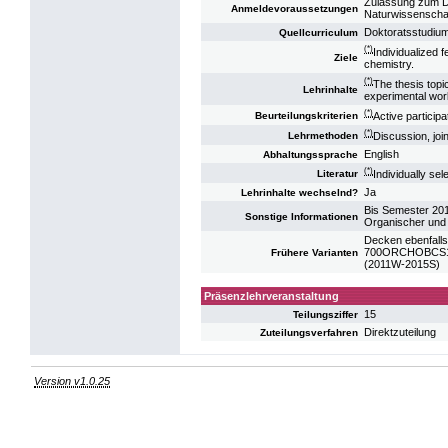
Zulassung zum D
Anmeldevoraussetzungen
Naturwissenscha
Doktoratsstudiu
Quellcurriculum
(*)
Individualized 
Ziele
chemistry.
(*)
The thesis topi
Lehrinhalte
experimental work
(*)
Active participa
Beurteilungskriterien
(*)
Discussion, joi
Lehrmethoden
English
Abhaltungssprache
(*)
Individually sel
Literatur
Ja
Lehrinhalte wechselnd?
Bis Semester 20
Sonstige Informationen
Organischer und
Decken ebenfalls
700ORCHOBCS11: 
Frühere Varianten
(2011W-2015S)
Präsenzlehrveranstaltung
15
Teilungsziffer
Direktzuteilung
Zuteilungsverfahren
Version v1.0.25