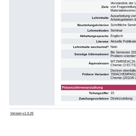
Verständnis der 
von Fragestellun
Ziele
Materialwissensc
Ausarbeitung von
Lehrinhalte
Arbeitsgebieten d
Schriftliche Semi
Beurteilungskriterien
Seminar
Lehrmethoden
Englisch
Abhaltungssprache
Aktuelle Publikat
Literatur
Nein
Lehrinhalte wechselnd?
Bis Semester 20
Sonstige Informationen
Problem-orientie
WT2WBSEAC26: SE
Äquivalenzen
Chemie (3 ECTS
Decken ebenfalls
700ACHEMPAS11: 
Frühere Varianten
Chemie (2011W-
Präsenzlehrveranstaltung
15
Teilungsziffer
Direktzuteilung
Zuteilungsverfahren
Version v1.0.25