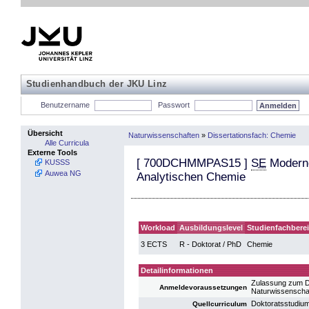
Studienhandbuch der JKU Linz
Benutzername
Passwort
Übersicht
Naturwissenschaften
»
Dissertationsfach: Chemie
Alle Curricula
Externe Tools
[
700DCHMMPAS15
]
SE
Moderne
KUSSS
Auwea NG
Analytischen Chemie
Workload
Ausbildungslevel
Studienfachbere
3 ECTS
R - Doktorat / PhD
Chemie
Detailinformationen
Zulassung zum D
Anmeldevoraussetzungen
Naturwissenscha
Doktoratsstudiu
Quellcurriculum