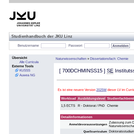
Studienhandbuch der JKU Linz
Benutzername
Passwort
Übersicht
Naturwissenschaften
»
Dissertationsfach: Chemie
Alle Curricula
Externe Tools
[
700DCHMINSS15
]
SE
Institut
KUSSS
Auwea NG
Es ist eine neuere Version
2025W
dieser LV im Curr
Workload
Ausbildungslevel
Studienfachbere
1,5 ECTS
R - Doktorat / PhD
Chemie
Detailinformationen
Zulassung zum D
Anmeldevoraussetzungen
Naturwissenscha
Doktoratsstudiu
Quellcurriculum