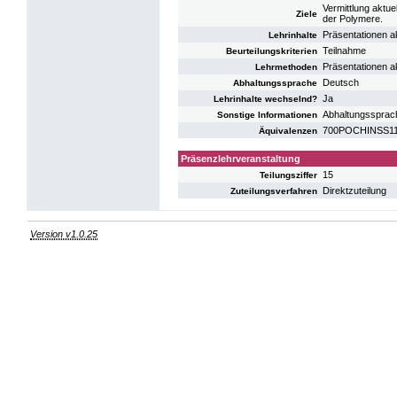
Vermittlung aktu
Ziele
der Polymere.
Präsentationen 
Lehrinhalte
Teilnahme
Beurteilungskriterien
Präsentationen 
Lehrmethoden
Deutsch
Abhaltungssprache
Ja
Lehrinhalte wechselnd?
Abhaltungssprac
Sonstige Informationen
700POCHINSS11: 
Äquivalenzen
Präsenzlehrveranstaltung
15
Teilungsziffer
Direktzuteilung
Zuteilungsverfahren
Version v1.0.25