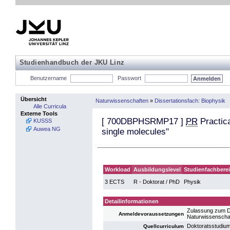
Studienhandbuch der JKU Linz
Benutzername
Passwort
Übersicht
Naturwissenschaften
»
Dissertationsfach: Biophysik
Alle Curricula
Externe Tools
[
700DBPHSRMP17
]
PR
Practica
KUSSS
Auwea NG
single molecules"
Workload
Ausbildungslevel
Studienfachbere
3 ECTS
R - Doktorat / PhD
Physik
Detailinformationen
Zulassung zum D
Anmeldevoraussetzungen
Naturwissenscha
Doktoratsstudiu
Quellcurriculum