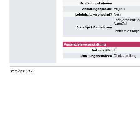
Beurteilungskriterien
English
Abhaltungssprache
Nein
Lehrinhalte wechselnd?
Lehrveranstaltun
NanoCell
Sonstige Informationen
befristetes Ange
Präsenzlehrveranstaltung
10
Teilungsziffer
Direktzuteilung
Zuteilungsverfahren
Version v1.0.25