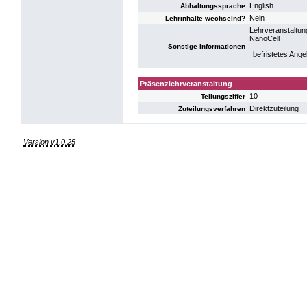
English
Abhaltungssprache
Nein
Lehrinhalte wechselnd?
Lehrveranstaltun
NanoCell
Sonstige Informationen
befristetes Ange
Präsenzlehrveranstaltung
10
Teilungsziffer
Direktzuteilung
Zuteilungsverfahren
Version v1.0.25