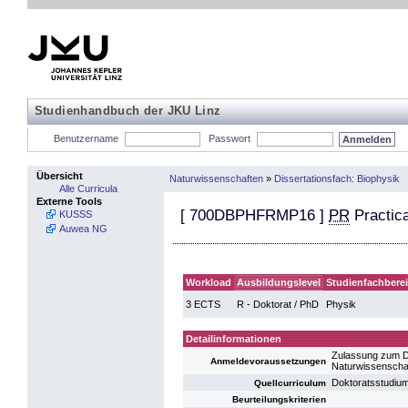
Studienhandbuch der JKU Linz
Benutzername
Passwort
Übersicht
Naturwissenschaften
»
Dissertationsfach: Biophysik
Alle Curricula
Externe Tools
[
700DBPHFRMP16
]
PR
Practic
KUSSS
Auwea NG
Workload
Ausbildungslevel
Studienfachbere
3 ECTS
R - Doktorat / PhD
Physik
Detailinformationen
Zulassung zum D
Anmeldevoraussetzungen
Naturwissenscha
Doktoratsstudiu
Quellcurriculum
Beurteilungskriterien