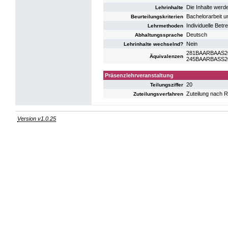
Die Inhalte werde
Lehrinhalte
Bachelorarbeit u
Beurteilungskriterien
Individuelle Bet
Lehrmethoden
Deutsch
Abhaltungssprache
Nein
Lehrinhalte wechselnd?
281BAARBAAS20:
Äquivalenzen
245BAARBASS20:
Präsenzlehrveranstaltung
20
Teilungsziffer
Zuteilung nach R
Zuteilungsverfahren
Version v1.0.25