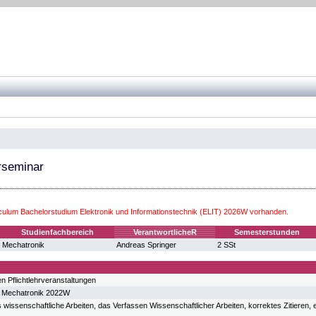
rseminar
iculum Bachelorstudium Elektronik und Informationstechnik (ELIT) 2026W vorhanden.
Studienfachbereich
VerantwortlicheR
Semesterstunden
Mechatronik
Andreas Springer
2 SSt
n Pflichtlehrveranstaltungen
m Mechatronik 2022W
 wissenschaftliche Arbeiten, das Verfassen Wissenschaftlicher Arbeiten, korrektes Zitieren, e