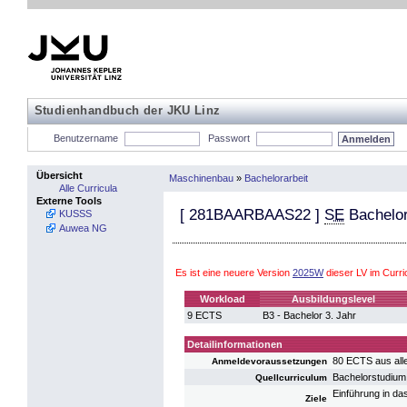
Studienhandbuch der JKU Linz
Benutzername
Passwort
Übersicht
Maschinenbau
»
Bachelorarbeit
Alle Curricula
Externe Tools
[
281BAARBAAS22
]
SE
Bachelo
KUSSS
Auwea NG
Es ist eine neuere Version
2025W
dieser LV im Curr
Workload
Ausbildungslevel
9 ECTS
B3 - Bachelor 3. Jahr
Detailinformationen
80 ECTS aus alle
Anmeldevoraussetzungen
Bachelorstudiu
Quellcurriculum
Einführung in das
Ziele