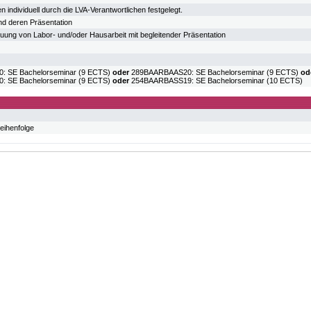
n individuell durch die LVA-Verantwortlichen festgelegt.
nd deren Präsentation
reuung von Labor- und/oder Hausarbeit mit begleitender Präsentation
 SE Bachelorseminar (9 ECTS)
oder
289BAARBAAS20: SE Bachelorseminar (9 ECTS)
od
 SE Bachelorseminar (9 ECTS)
oder
254BAARBASS19: SE Bachelorseminar (10 ECTS)
eihenfolge