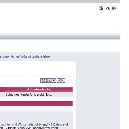
DE
EN
rpunktfächer Volkswirtschaftslehre
Anbietende Uni
Johannes Kepler Universität Linz
unktur und Wirtschaftspolitik
und
KS Balance of
n II / Block B aus VWL absolviert wurden.