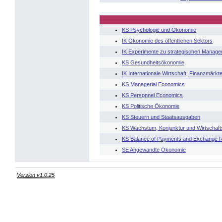
KS Psychologie und Ökonomie
IK Ökonomie des öffentlichen Sektors
IK Experimente zu strategischen Manag
KS Gesundheitsökonomie
IK Internationale Wirtschaft, Finanzmär
KS Managerial Economics
KS Personnel Economics
KS Politische Ökonomie
KS Steuern und Staatsausgaben
KS Wachstum, Konjunktur und Wirtschafts
KS Balance of Payments and Exchange 
SE Angewandte Ökonomie
Version v1.0.25