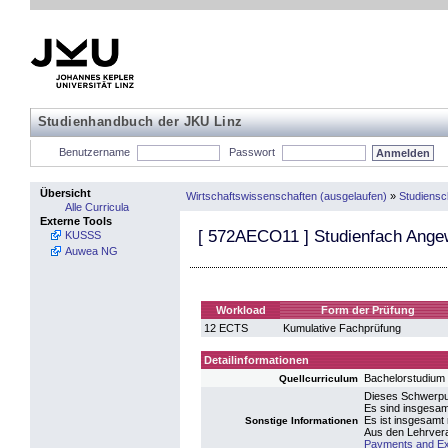
Studienhandbuch der JKU Linz
Benutzername
Passwort
Übersicht
Wirtschaftswissenschaften (ausgelaufen)
»
Studiens
Alle Curricula
Externe Tools
[
572AECO11
] Studienfach Ang
KUSSS
Auwea NG
Workload
Form der Prüfung
12 ECTS
Kumulative Fachprüfung
Detailinformationen
Bachelorstudium
Quellcurriculum
Dieses Schwerpu
Es sind insgesam
Es ist insgesamt
Sonstige Informationen
Aus den Lehrver
Payments and E