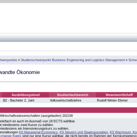
chwerpunkte
»
Studienschwerpunkt Business Engineering and Logistics Management
»
Schwe
ewandte Ökonomie
Ausbildungslevel
Studienfachbereich
VerantwortlicheR
B2 - Bachelor 2. Jahr
Volkswirtschaftslehre
Rudolf Winter-Ebmer
 Wirtschaftswissenschaften (ausgelaufen) 2021W
nktfach ist auch im Ausmaß von 18 ECTS wählbar.
t mindestens zwei Kurse zu wählen.
 mindestens ein Intensivierungskurs zu wählen.
anstaltungen
KS Managerial Economics
,
KS Steuern und Staatsausgaben
,
KS Wachstum, Konj
xchange Rates
sind nur jene Kurse wählbar, die nicht bereits im Rahmen der Kernkompetenze