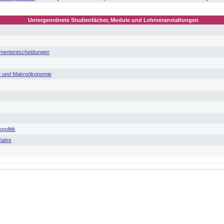
Untergeordnete Studienfächer, Module und Lehrveranstaltungen
emententscheidungen
kte und Makroökonomie
politik
Rates