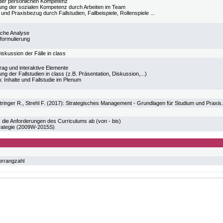
der persönlichen Kompetenz
ung der sozialen Kompetenz durch Arbeiten im Team
und Praxisbezug durch Fallstudien, Fallbeispiele, Rollenspiele ...
sche Analyse
eformulierung
iskussion der Fälle in class
rag und interaktive Elemente
ng der Fallstudien in class (z.B. Präsentation, Diskussion,...)
n: Inhalte und Fallstudie im Plenum
ttringer R., Strehl F. (2017): Strategisches Management - Grundlagen für Studium und Praxis
 die Anforderungen des Curriculums ab (von - bis)
rategie (2009W-2015S)
orrangzahl