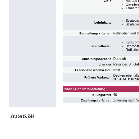
Ausbau 
Ziele
Erweiter
Transfer 
Strategi
Lehrinhalte
Strategi
Fallstudien und D
Beurteilungskriterien
Kurzvort
Bearbeitu
Lehrmethoden
Reflexio
Deutsch
Abhaltungssprache
Reisinger S., Ga
Literatur
Nein
Lehrinhalte wechselnd?
Decken ebenfalls
Frühere Varianten
2BSTRATI: IK St
Präsenzlehrveranstaltung
40
Teilungsziffer
Zuteilung nach V
Zuteilungsverfahren
Version v1.0.25