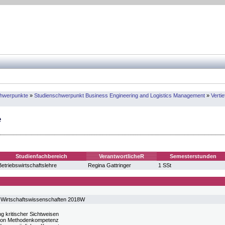
chwerpunkte
»
Studienschwerpunkt Business Engineering and Logistics Management
»
Verti
e
Studienfachbereich
VerantwortlicheR
Semesterstunden
Betriebswirtschaftslehre
Regina Gattringer
1 SSt
 Wirtschaftswissenschaften 2018W
g kritischer Sichtweisen
von Methodenkompetenz