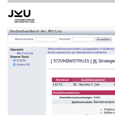
Studienhandbuch der JKU Linz
Benutzername
Passwort
Wirtschaftswissenschaften (ausgelaufen)
»
Studiens
Übersicht
Kernkompetenzen aus Betriebswirtschaftslehre
Alle Curricula
Externe Tools
[
572VKBWSTRU15
]
IK
Strategi
KUSSS
Auwea NG
Workload
Ausbildungslevel
2 ECTS
B2 - Bachelor 2. Jahr
Detailinformationen
keine
Anmeldevoraussetzungen
Bachelorstudium
Quellcurriculum
Förderun
Aufbau 