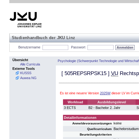
Studienhandbuch der JKU Linz
Benutzername
Passwort
Übersicht
Psychologie (Schwerpunkt Technologie und Wirtschaf
Alle Curricula
Externe Tools
[
505REPSRPSK15
]
VU
Rechtsp
KUSSS
Auwea NG
Es ist eine neuere Version
2025W
dieser LV im Curr
Workload
Ausbildungslevel
3 ECTS
B2 - Bachelor 2. Jahr
S
Detailinformationen
keine
Anmeldevoraussetzungen
Bachelorstudium
Quellcurriculum
Beurteilungskriterien