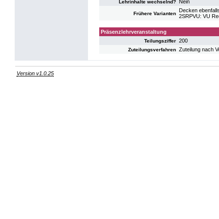
Nein
Lehrinhalte wechselnd?
Decken ebenfalls
Frühere Varianten
2SRPVU: VU Rec
Präsenzlehrveranstaltung
200
Teilungsziffer
Zuteilung nach V
Zuteilungsverfahren
Version v1.0.25