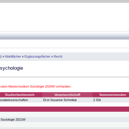
t)
»
Wahlfächer
»
Ergänzungsfächer
»
Recht
sychologie
iculum Masterstudium Soziologie 2026W vorhanden.
Studienfachbereich
VerantwortlicheR
Semesterstunden
ozialwissenschaften
Dr.in Susanne Schmittat
2 SSt
 Soziologie 2021W