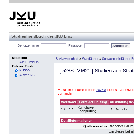
Studienhandbuch der JKU Linz
Benutzername
Passwort
Übersicht
Sozialwirtschaft
»
Wahlfächer
»
Schwerpunktfächer Be
Alle Curricula
Externe Tools
[
528STMM21
] Studienfach Stra
KUSSS
Auwea NG
Es ist eine neuere Version
2025W
dieses Fachs/Modu
vorhanden.
Workload
Form der Prüfung
Ausbildungslev
Kumulative
18 ECTS
B - Bachelor
Fachprüfung
Detailinformationen
Bachelorstudium 
Quellcurriculum
Um dieses betrie