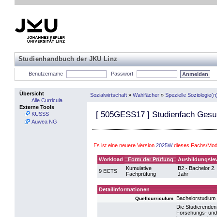
Studienhandbuch der JKU Linz
Benutzername
Passwort
Übersicht
Sozialwirtschaft
»
Wahlfächer
»
Spezielle Soziologie(n
Alle Curricula
Externe Tools
[
505GESS17
] Studienfach Gesu
KUSSS
Auwea NG
Es ist eine neuere Version
2025W
dieses Fachs/Modu
Workload
Form der Prüfung
Ausbildungslev
Kumulative
B2 - Bachelor 2.
9 ECTS
Fachprüfung
Jahr
Detailinformationen
Bachelorstudium
Quellcurriculum
Die Studierende
Forschungs- und