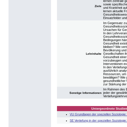
lernen zentrale g
sowie spezifisch
Ziele
und Krankheit au
lernen aktuelle 
Gesundheitswesen
Einsatzfelder un
Im Gegensatz zu 
Gesundheitssoziol
Ursachen für Ges
In den Lehrverans
Gesundheitssozio
Bedingungen hän
Gesundheit exist
bleiben? Wie vert
Bevölkerung und 
Gesellschaften i
Lehrinhalte
Gesundheit einer
vorzubeugen und 
Interventionen ev
In den Vertiefun
ausführlich anal
Ressourcen, um d
bewältigen? Wie 
gesundheitlicher 
zur Stärkung de
Im Rahmen des Ba
jeder der gewählt
Sonstige Informationen
Vertiefungslehrve
Untergeordnete Studien
VU Grundlagen der speziellen Soziologie:
SE Vertiefung in der speziellen Soziologi