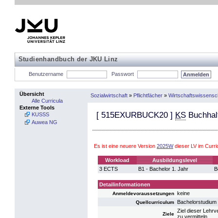
Studienhandbuch der JKU Linz
Benutzername
Passwort
Übersicht
Sozialwirtschaft
»
Pflichtfächer
»
Wirtschaftswissensc
Alle Curricula
Externe Tools
[
515EXURBUCK20
]
KS
Buchhal
KUSSS
Auwea NG
Es ist eine neuere Version
2025W
dieser LV im Curr
Workload
Ausbildungslevel
3 ECTS
B1 - Bachelor 1. Jahr
B
Detailinformationen
keine
Anmeldevoraussetzungen
Bachelorstudium 
Quellcurriculum
Ziel dieser Lehr
Ziele
zu vermitteln.