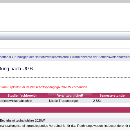
haften
»
Grundlagen der Betriebswirtschaftslehre
»
Kernkonzepte der Betriebswirtschaftsleh
tung nach UGB
iculum Diplomstudium Wirtschaftspädagogik 2026W vorhanden.
Studienfachbereich
VerantwortlicheR
Semesterstunden
etriebswirtschaftslehre
Nicole Trudenberger
2 SSt
Betriebswirtschaftslehre 2020W
veranstaltung ist, ein grundlegendes Verständnis für das Rechnungswesen, insbesondere für 