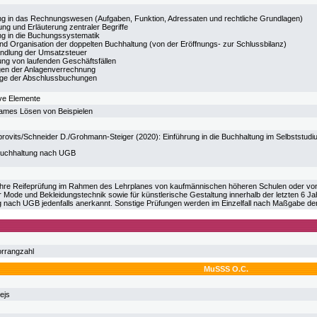
ng in das Rechnungswesen (Aufgaben, Funktion, Adressaten und rechtliche Grundlagen)
ng und Erläuterung zentraler Begriffe
ng in die Buchungssystematik
nd Organisation der doppelten Buchhaltung (von der Eröffnungs- zur Schlussbilanz)
ndlung der Umsatzsteuer
ng von laufenden Geschäftsfällen
en der Anlagenverrechnung
ge der Abschlussbuchungen
ive Elemente
ames Lösen von Beispielen
rovits/Schneider D./Grohmann-Steiger (2020): Einführung in die Buchhaltung im Selbststudiu
Buchhaltung nach UGB
 ihre Reifeprüfung im Rahmen des Lehrplanes von kaufmännischen höheren Schulen oder von h
r Mode und Bekleidungstechnik sowie für künstlerische Gestaltung innerhalb der letzten 6 Ja
 nach UGB jedenfalls anerkannt. Sonstige Prüfungen werden im Einzelfall nach Maßgabe der
orrangzahl
MuSSS O.C.
ejs