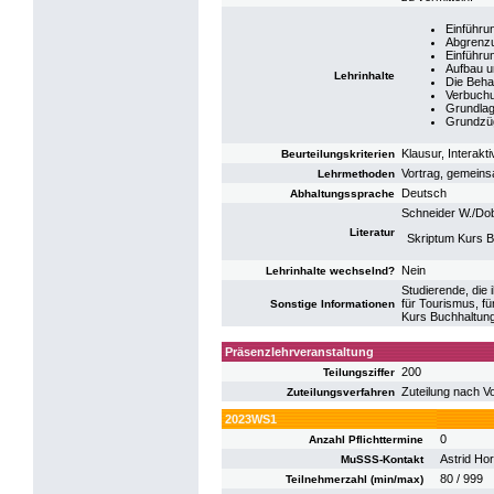
Einführu
Abgrenzu
Einführu
Aufbau u
Lehrinhalte
Die Beha
Verbuchu
Grundlag
Grundzü
Klausur, Interakt
Beurteilungskriterien
Vortrag, gemeins
Lehrmethoden
Deutsch
Abhaltungssprache
Schneider W./Dob
Literatur
Skriptum Kurs 
Nein
Lehrinhalte wechselnd?
Studierende, die
für Tourismus, fü
Sonstige Informationen
Kurs Buchhaltung
Präsenzlehrveranstaltung
200
Teilungsziffer
Zuteilung nach V
Zuteilungsverfahren
2023WS1
0
Anzahl Pflichttermine
Astrid Hor
MuSSS-Kontakt
80 / 999
Teilnehmerzahl (min/max)