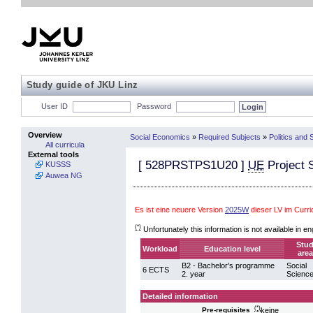
Study guide of JKU Linz
User ID
Password
Overview
Social Economics
»
Required Subjects
»
Politics and 
All curricula
External tools
[
528PRSTPS1U20
]
UE
Project S
KUSSS
Auwea NG
Es ist eine neuere Version
2025W
dieser LV im Curr
(*)
Unfortunately this information is not available in en
Stu
Workload
Education level
area
B2 - Bachelor's programme
Social
6 ECTS
2. year
Scienc
Detailed information
(*)
keine
Pre-requisites