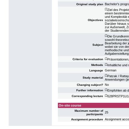
Bachelor's prog
Original study plan
(*)
Ziel des Projek
einem bestimmten 
und Komplexität 
sozialwissenschaf
Objectives
Darüber hinaus s
zur Außenwelt, Z
der Studierenden
(*)
Die Grundkennt
sowohl theoretis
Bearbeitung der j
Subject
wobei sie von de
methodische und i
Aufgabenstellung 
(*)
Präsentationen,
Criteria for evaluation
(*)
Inhaltliche und
Methods
German
Language
(*)
Patzak / Ratta
Study material
Anwendungen (jew
No
Changing subject?
(*)
Empfohlen ab 
Further information
(*)
528PRSTP1U14:
Corresponding lecture
On-site course
Maximum number of
25
participants
Assignment accord
Assignment procedure