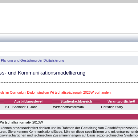
 Planung und Gestaltung der Digitalisierung
ss- und Kommunikationsmodellierung
ls im Curriculum Diplomstudium Wirtschaftspädagogik 2026W vorhanden.
Ausbildungslevel
Studienfachbereich
VerantwortlicheR
B1 - Bachelor 1. Jahr
Wirtschaftsinformatik
Christian Stary
Wirtschaftsinformatik 2013W
n können prozessorientiert denken und im Rahmen der Gestaltung von Geschäftsprozessen
en. Sie erkennen Kommunikationsflüsse, können diese spezifizieren und mit entsprechende
riebswirtschaftlichen und technischen Zusammenhängen auf Basis sozio-technischer Systemg