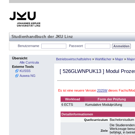
Studienhandbuch der JKU Linz
Benutzername
Passwort
Übersicht
Betriebswirtschaftslehre
»
Wahlfächer
»
Major
»
Major
Alle Curricula
Externe Tools
[
526GLWNPUK13
] Modul Proze
KUSSS
Auwea NG
Es ist eine neuere Version
2025W
dieses Fachs/Modu
Workload
Form der Prüfung
6 ECTS
Kumulative Modulprüfung
Detailinformationen
Bachelorstudium 
Quellcurriculum
Die Studierende
Werkzeuge benutz
Ziele
befähigt, in bet