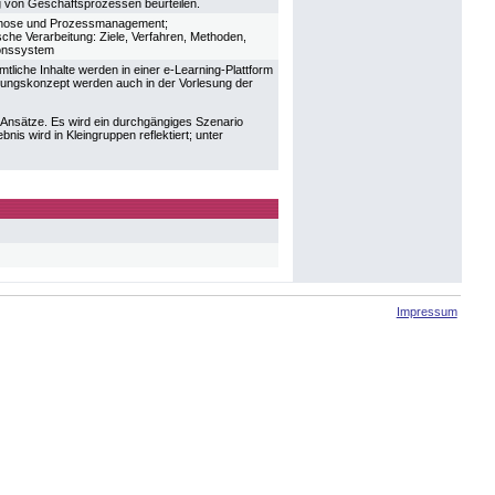
g von Geschäftsprozessen beurteilen.
agnose und Prozessmanagement;
sche Verarbeitung: Ziele, Verfahren, Methoden,
ionssystem
liche Inhalte werden in einer e-Learning-Plattform
esungskonzept werden auch in der Vorlesung der
s-Ansätze. Es wird ein durchgängiges Szenario
nis wird in Kleingruppen reflektiert; unter
Impressum