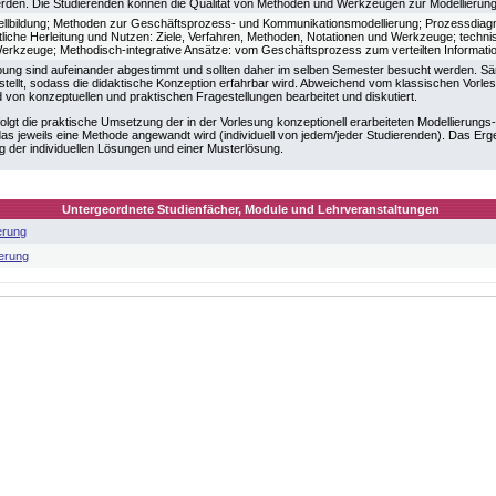
erden. Die Studierenden können die Qualität von Methoden und Werkzeugen zur Modellierun
ellbildung; Methoden zur Geschäftsprozess- und Kommunikationsmodellierung; Prozessdi
tliche Herleitung und Nutzen: Ziele, Verfahren, Methoden, Notationen und Werkzeuge; techni
erkzeuge; Methodisch-integrative Ansätze: vom Geschäftsprozess zum verteilten Informat
ung sind aufeinander abgestimmt und sollten daher im selben Semester besucht werden. Sämt
stellt, sodass die didaktische Konzeption erfahrbar wird. Abweichend vom klassischen Vorl
 von konzeptuellen und praktischen Fragestellungen bearbeitet und diskutiert.
folgt die praktische Umsetzung der in der Vorlesung konzeptionell erarbeiteten Modellierung
das jeweils eine Methode angewandt wird (individuell von jedem/jeder Studierenden). Das Ergeb
g der individuellen Lösungen und einer Musterlösung.
Untergeordnete Studienfächer, Module und Lehrveranstaltungen
erung
erung