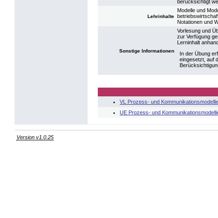
berücksichtigt w
Modelle und Mod
betriebswirtschaf
Lehrinhalte
Notationen und W
Vorlesung und Üb
zur Verfügung ge
Lerninhalt anhand
Sonstige Informationen
In der Übung er
eingesetzt, auf 
Berücksichtigun
VL Prozess- und Kommunikationsmodelli
UE Prozess- und Kommunikationsmodelli
Version v1.0.25