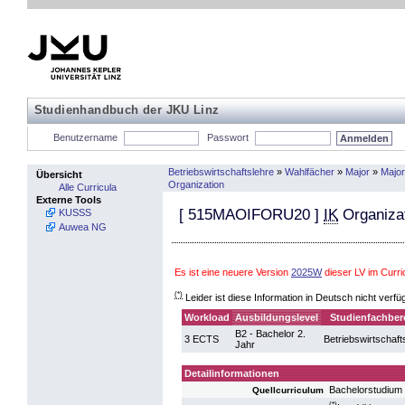
Studienhandbuch der JKU Linz
Benutzername
Passwort
Betriebswirtschaftslehre
»
Wahlfächer
»
Major
»
Major
Übersicht
Organization
Alle Curricula
Externe Tools
[
515MAOIFORU20
]
IK
Organiza
KUSSS
Auwea NG
Es ist eine neuere Version
2025W
dieser LV im Curr
(*)
Leider ist diese Information in Deutsch nicht verfü
Workload
Ausbildungslevel
Studienfachber
B2 - Bachelor 2.
3 ECTS
Betriebswirtschaft
Jahr
Detailinformationen
Bachelorstudium 
Quellcurriculum
(*)