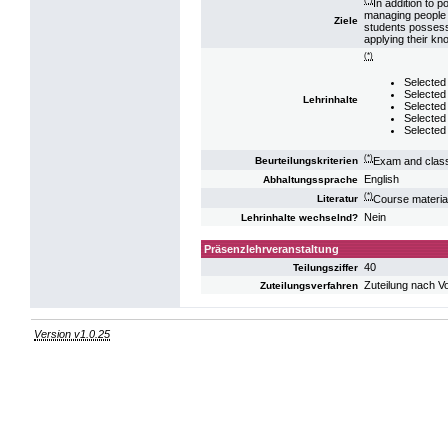
In addition to
managing people a
Ziele
students possess
applying their kno
(*)
Selected 
Selected
Lehrinhalte
Selected 
Selected
Selected
(*)
Exam and class
Beurteilungskriterien
English
Abhaltungssprache
(*)
Course material 
Literatur
Nein
Lehrinhalte wechselnd?
Präsenzlehrveranstaltung
40
Teilungsziffer
Zuteilung nach V
Zuteilungsverfahren
Version v1.0.25