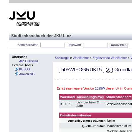
Studienhandbuch der JKU Linz
Benutzername
Passwort
Übersicht
Soziologie
»
Wahlfächer
»
Ergänzende Wahlfächer
»
Alle Curricula
Externe Tools
[
505WIFOGRUK15
]
VU
Grundla
KUSSS
Auwea NG
Es ist eine neuere Version
2025W
dieser LV im Curr
Workload
Ausbildungslevel
Studienfachbere
B2 - Bachelor 2.
3 ECTS
Sozialwissenschaf
Jahr
Detailinformationen
keine
Anmeldevoraussetzungen
Bachelorstudium
Quellcurriculum
Welche Rolle spie