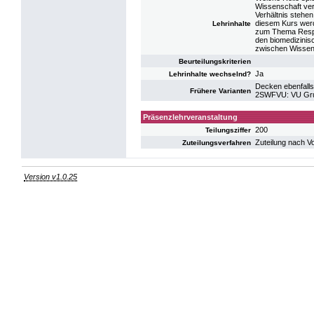
Wissenschaft ver
Verhältnis stehen
diesem Kurs werd
Lehrinhalte
zum Thema Respo
den biomedizinis
zwischen Wissens
Beurteilungskriterien
Ja
Lehrinhalte wechselnd?
Decken ebenfalls
Frühere Varianten
2SWFVU: VU Gru
Präsenzlehrveranstaltung
200
Teilungsziffer
Zuteilung nach V
Zuteilungsverfahren
Version v1.0.25