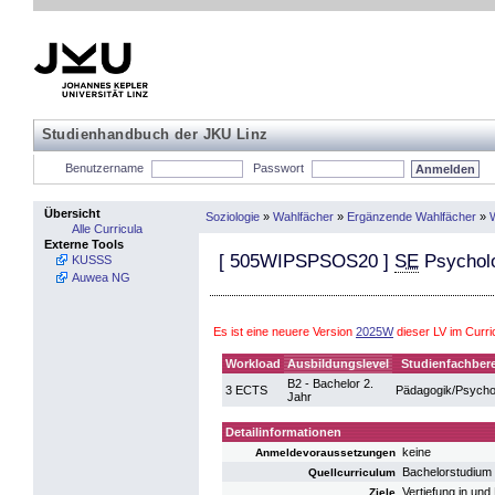
Studienhandbuch der JKU Linz
Benutzername
Passwort
Übersicht
Soziologie
»
Wahlfächer
»
Ergänzende Wahlfächer
»
Alle Curricula
Externe Tools
[
505WIPSPSOS20
]
SE
Psychol
KUSSS
Auwea NG
Es ist eine neuere Version
2025W
dieser LV im Curr
Workload
Ausbildungslevel
Studienfachber
B2 - Bachelor 2.
3 ECTS
Pädagogik/Psycho
Jahr
Detailinformationen
keine
Anmeldevoraussetzungen
Bachelorstudium
Quellcurriculum
Vertiefung in un
Ziele