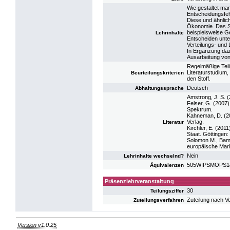
Wie gestaltet ma
Entscheidungsfe
Diese und ähnli
Ökonomie. Das Se
beispielsweise G
Lehrinhalte
Entscheiden unte
Verteilungs- und
In Ergänzung dazu
Ausarbeitung von 
Regelmäßige Teil
Literaturstudium,
Beurteilungskriterien
den Stoff.
Deutsch
Abhaltungssprache
Amstrong, J. S. 
Felser, G. (2007
Spektrum.
Kahneman, D. (2
Verlag.
Literatur
Kirchler, E. (201
Staat. Göttingen:
Solomon M., Bam
europäische Mar
Nein
Lehrinhalte wechselnd?
505WIPSMOPS14:
Äquivalenzen
Präsenzlehrveranstaltung
30
Teilungsziffer
Zuteilung nach V
Zuteilungsverfahren
Version v1.0.25