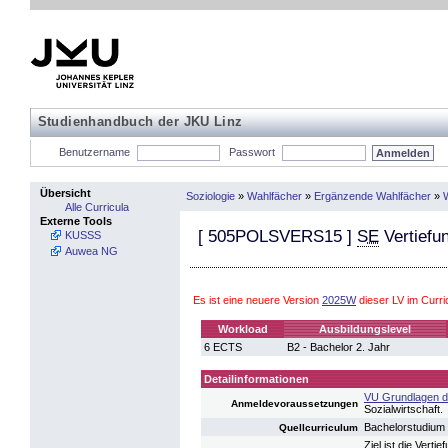
Studienhandbuch der JKU Linz
Benutzername
Passwort
Übersicht
Soziologie
»
Wahlfächer
»
Ergänzende Wahlfächer
»
W
Alle Curricula
Externe Tools
[
505POLSVERS15
]
SE
Vertiefun
KUSSS
Auwea NG
Es ist eine neuere Version
2025W
dieser LV im Curr
Workload
Ausbildungslevel
6 ECTS
B2 - Bachelor 2. Jahr
Detailinformationen
VU Grundlagen der
Anmeldevoraussetzungen
Sozialwirtschaft.
Bachelorstudium
Quellcurriculum
Ziel ist die Vert