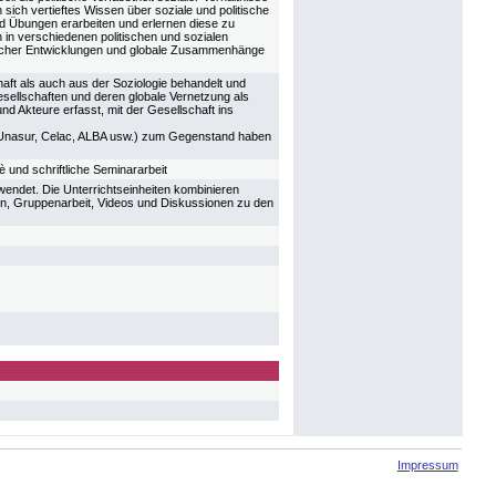
sich vertieftes Wissen über soziale und politische
d Übungen erarbeiten und erlernen diese zu
n in verschiedenen politischen und sozialen
ischer Entwicklungen und globale Zusammenhänge
aft als auch aus der Soziologie behandelt und
esellschaften und deren globale Vernetzung als
und Akteure erfasst, mit der Gesellschaft ins
 (Unasur, Celac, ALBA usw.) zum Gegenstand haben
 und schriftliche Seminararbeit
endet. Die Unterrichtseinheiten kombinieren
enden, Gruppenarbeit, Videos und Diskussionen zu den
Impressum