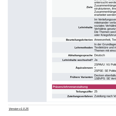
untersucht werden
Zusammenhänge, d
Ziele
strukturieren, ih
Zusammenhängen 
erarbeitet werden
Im Vertiefungsse
miteinander verb
soziales Verhältn
Lehrinhalte
Verhältnis gesetz
Die Themen wechs
oder Kriegsführu
Anwesenheit, Text
Beurteilungskriterien
In der Grundlage
Textlektüre und i
Lehrmethoden
Themen mit einsc
Deutsch
Abhaltungssprache
Ja
Lehrinhalte wechselnd?
2SPAVU: VU Polit
+
Äquivalenzen
2SPSE: SE Politi
Decken ebenfalls
Frühere Varianten
1SBVPS: SE Verti
Präsenzlehrveranstaltung
25
Teilungsziffer
Zuteilung nach V
Zuteilungsverfahren
Version v1.0.25