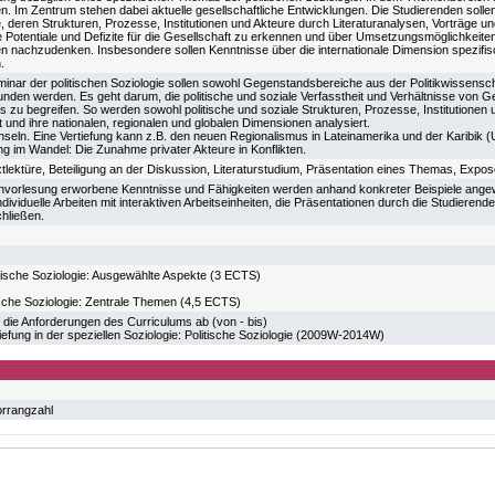
. Im Zentrum stehen dabei aktuelle gesellschaftliche Entwicklungen. Die Studierenden sollen 
eren Strukturen, Prozesse, Institutionen und Akteure durch Literaturanalysen, Vorträge un
re Potentiale und Defizite für die Gesellschaft zu erkennen und über Umsetzungsmöglichkeite
nachzudenken. Insbesondere sollen Kenntnisse über die internationale Dimension spezif
.
minar der politischen Soziologie sollen sowohl Gegenstandsbereiche aus der Politikwissensch
unden werden. Es geht darum, die politische und soziale Verfasstheit und Verhältnisse von G
is zu begreifen. So werden sowohl politische und soziale Strukturen, Prozesse, Institutionen 
t und ihre nationalen, regionalen und globalen Dimensionen analysiert.
eln. Eine Vertiefung kann z.B. den neuen Regionalismus in Lateinamerika und der Karibik
ng im Wandel: Die Zunahme privater Akteure in Konflikten.
lektüre, Beteiligung an der Diskussion, Literaturstudium, Präsentation eines Themas, Exposè
nvorlesung erworbene Kenntnisse und Fähigkeiten werden anhand konkreter Beispiele angew
ndividuelle Arbeiten mit interaktiven Arbeitseinheiten, die Präsentationen durch die Studier
hließen.
ische Soziologie: Ausgewählte Aspekte (3 ECTS)
sche Soziologie: Zentrale Themen (4,5 ECTS)
 die Anforderungen des Curriculums ab (von - bis)
efung in der speziellen Soziologie: Politische Soziologie (2009W-2014W)
orrangzahl