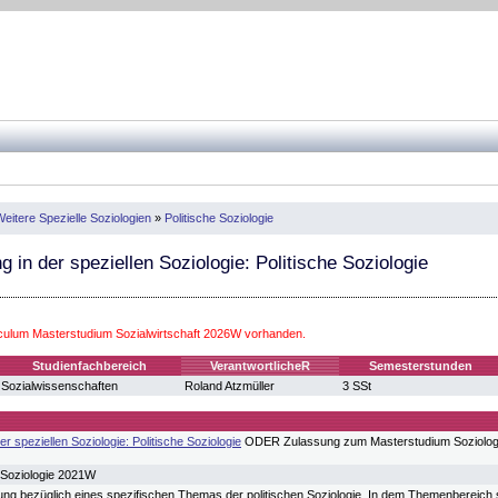
eitere Spezielle Soziologien
»
Politische Soziologie
g in der speziellen Soziologie: Politische Soziologie
iculum Masterstudium Sozialwirtschaft 2026W vorhanden.
Studienfachbereich
VerantwortlicheR
Semesterstunden
Sozialwissenschaften
Roland Atzmüller
3 SSt
 speziellen Soziologie: Politische Soziologie
ODER Zulassung zum Masterstudium Soziolog
 Soziologie 2021W
iefung bezüglich eines spezifischen Themas der politischen Soziologie. In dem Themenbereich sol