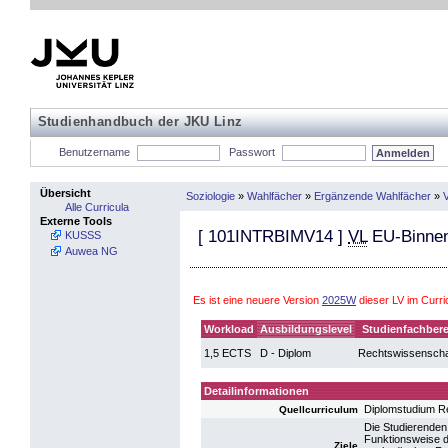
Studienhandbuch der JKU Linz
Benutzername
Passwort
Übersicht
Soziologie
»
Wahlfächer
»
Ergänzende Wahlfächer
»
Alle Curricula
Externe Tools
[
101INTRBIMV14
]
VL
EU-Binnen
KUSSS
Auwea NG
Es ist eine neuere Version
2025W
dieser LV im Curr
Workload
Ausbildungslevel
Studienfachbere
1,5 ECTS
D - Diplom
Rechtswissenscha
Detailinformationen
Diplomstudium R
Quellcurriculum
Die Studierenden
Funktionsweise d
Ziele