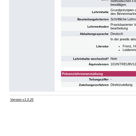
methodischen Fer
bewältigen.
Grundprinzipien 
Lehrinhalte
des Binnenmarkt
Schriftliche Lehr
Beurteilungskriterien
Praxisbasierter V
Lehrmethoden
bearbeitung
Deutsch
Abhaltungssprache
In der jeweils ak
Frenz, H
Literatur
Leidenmü
Nein
Lehrinhalte wechselnd?
101INTREUBV12:
Äquivalenzen
Präsenzlehrveranstaltung
-
Teilungsziffer
Direktzuteilung
Zuteilungsverfahren
Version v1.0.25