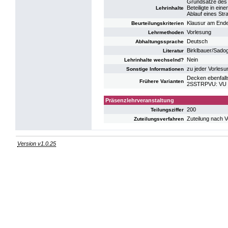
Grundsätze des 
Beteiligte in ei
Lehrinhalte
Ablauf eines Str
Klausur am Ende
Beurteilungskriterien
Vorlesung
Lehrmethoden
Deutsch
Abhaltungssprache
Birklbauer/Sadog
Literatur
Nein
Lehrinhalte wechselnd?
zu jeder Vorlesu
Sonstige Informationen
Decken ebenfalls
Frühere Varianten
2SSTRPVU: VU S
Präsenzlehrveranstaltung
200
Teilungsziffer
Zuteilung nach 
Zuteilungsverfahren
Version v1.0.25