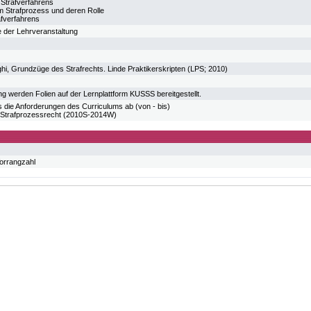
Strafverfahrens
nem Strafprozess und deren Rolle
afverfahrens
 der Lehrveranstaltung
hi, Grundzüge des Strafrechts. Linde Praktikerskripten (LPS; 2010)
ng werden Folien auf der Lernplattform KUSSS bereitgestellt.
 die Anforderungen des Curriculums ab (von - bis)
trafprozessrecht (2010S-2014W)
Vorrangzahl