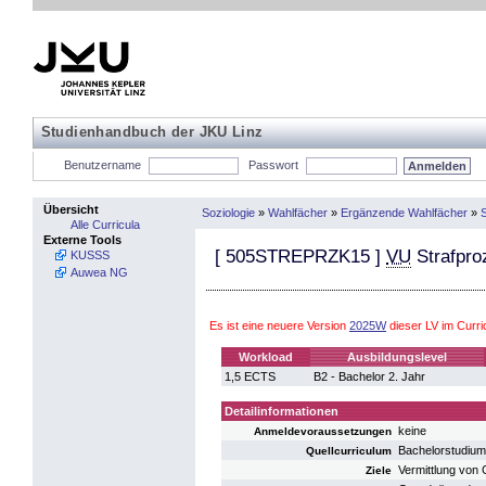
Studienhandbuch der JKU Linz
Benutzername
Passwort
Übersicht
Soziologie
»
Wahlfächer
»
Ergänzende Wahlfächer
»
S
Alle Curricula
Externe Tools
[
505STREPRZK15
]
VU
Strafpro
KUSSS
Auwea NG
Es ist eine neuere Version
2025W
dieser LV im Curr
Workload
Ausbildungslevel
1,5 ECTS
B2 - Bachelor 2. Jahr
Detailinformationen
keine
Anmeldevoraussetzungen
Bachelorstudium
Quellcurriculum
Vermittlung von
Ziele