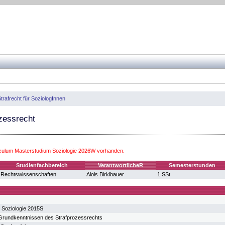
trafrecht für SoziologInnen
zessrecht
iculum Masterstudium Soziologie 2026W vorhanden.
Studienfachbereich
VerantwortlicheR
Semesterstunden
Rechtswissenschaften
Alois Birklbauer
1 SSt
 Soziologie 2015S
 Grundkenntnissen des Strafprozessrechts