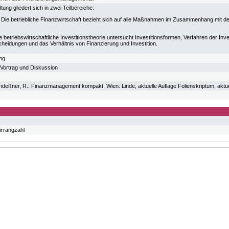
tung gliedert sich in zwei Teilbereiche:
: Die betriebliche Finanzwirtschaft bezieht sich auf alle Maßnahmen im Zusammenhang mit 
Die betriebswirtschaftliche Investitionstheorie untersucht Investitionsformen, Verfahren der Inv
cheidungen und das Verhältnis von Finanzierung und Investition.
ung
 Vortrag und Diskussion
Andeßner, R.: Finanzmanagement kompakt. Wien: Linde, aktuelle Auflage Folienskriptum, aktue
orrangzahl