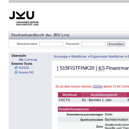
Studienhandbuch der JKU Linz
Benutzername
Passwort
Übersicht
Soziologie
»
Wahlfächer
»
Ergänzende Wahlfächer
»
B
Alle Curricula
Externe Tools
[
515FISTFINK20
]
KS
Finanzman
KUSSS
Auwea NG
Es ist eine neuere Version
2025W
dieser LV im Curr
Workload
Ausbildungslevel
3 ECTS
B1 - Bachelor 1. Jahr
B
Detailinformationen
Keine
Anmeldevoraussetzungen
Bachelorstudium 
Quellcurriculum
Studierende könn
Ziele
Begriffe und Th