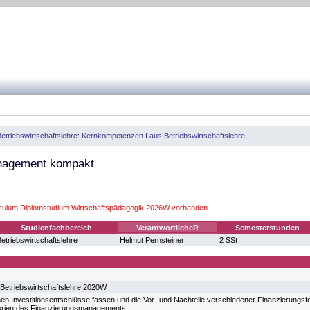
etriebswirtschaftslehre: Kernkompetenzen I aus Betriebswirtschaftslehre
agement kompakt
iculum Diplomstudium Wirtschaftspädagogik 2026W vorhanden.
Studienfachbereich
VerantwortlicheR
Semesterstunden
etriebswirtschaftslehre
Helmut Pernsteiner
2 SSt
Betriebswirtschaftslehre 2020W
en Investitionsentschlüsse fassen und die Vor- und Nachteile verschiedener Finanzierungs
eorien des Finanzierungsmanagements.