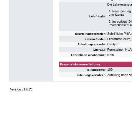
Die Lehrveranstal
1. Finanzierung
von Kapital.
Lehrinhalte
2. Investition: 
Investitionsents
Schriftliche Prüf
Beurteilungskriterien
Literaturstudium,
Lehrmethoden
Deutsch
Abhaltungssprache
Pernsteiner, H./
Literatur
Nein
Lehrinhalte wechselnd?
Präsenzlehrveranstaltung
100
Teilungsziffer
Zuteilung nach V
Zuteilungsverfahren
Version v1.0.25