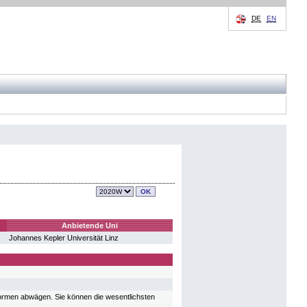
DE
EN
Anbietende Uni
Johannes Kepler Universität Linz
formen abwägen. Sie können die wesentlichsten