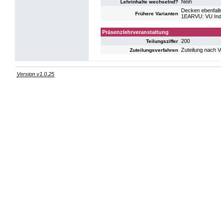
Nein
Lehrinhalte wechselnd?
Decken ebenfalls
Frühere Varianten
1EARVU: VU Indi
Präsenzlehrveranstaltung
200
Teilungsziffer
Zuteilung nach 
Zuteilungsverfahren
Version v1.0.25