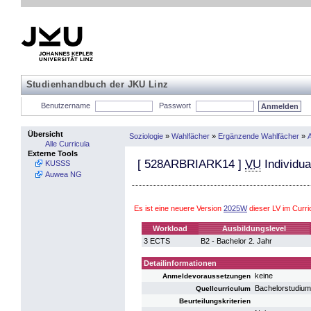
Studienhandbuch der JKU Linz
Benutzername
Passwort
Übersicht
Soziologie
»
Wahlfächer
»
Ergänzende Wahlfächer
»
A
Alle Curricula
Externe Tools
[
528ARBRIARK14
]
VU
Individua
KUSSS
Auwea NG
Es ist eine neuere Version
2025W
dieser LV im Curr
Workload
Ausbildungslevel
3 ECTS
B2 - Bachelor 2. Jahr
Detailinformationen
keine
Anmeldevoraussetzungen
Bachelorstudium
Quellcurriculum
Beurteilungskriterien