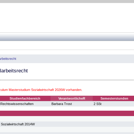
rbeitsrecht
larbeitsrecht
iculum Masterstudium Sozialwirtschaft 2026W vorhanden.
Studienfachbereich
VerantwortlicheR
Semesterstunden
Rechtswissenschaften
Barbara Trost
2 SSt
 Sozialwirtschaft 2014W