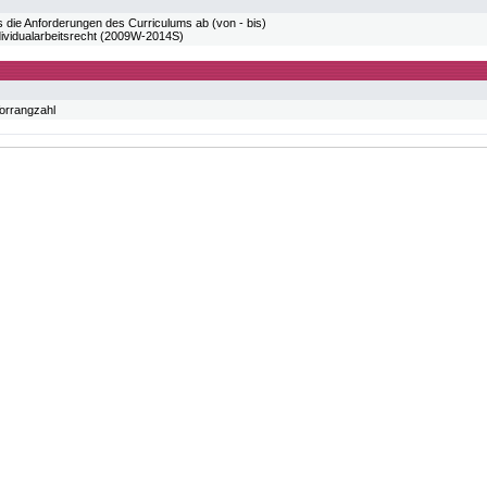
 die Anforderungen des Curriculums ab (von - bis)
vidualarbeitsrecht (2009W-2014S)
Vorrangzahl