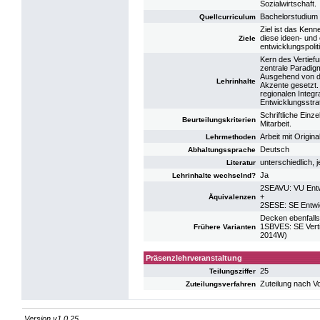
Sozialwirtschaft.
Bachelorstudium
Quellcurriculum
Ziel ist das Kenn
diese ideen- und 
Ziele
entwicklungspoli
Kern des Vertief
zentrale Paradi
Ausgehend von d
Lehrinhalte
Akzente gesetzt.
regionalen Integra
Entwicklungsstrat
Schriftliche Einz
Beurteilungskriterien
Mitarbeit.
Arbeit mit Origin
Lehrmethoden
Deutsch
Abhaltungssprache
unterschiedlich, 
Literatur
Ja
Lehrinhalte wechselnd?
2SEAVU: VU Entw
+
Äquivalenzen
2SESE: SE Entwi
Decken ebenfalls
1SBVES: SE Verti
Frühere Varianten
2014W)
Präsenzlehrveranstaltung
25
Teilungsziffer
Zuteilung nach V
Zuteilungsverfahren
Version v1.0.25