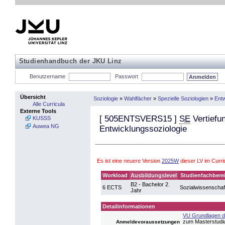
Studienhandbuch der JKU Linz
Benutzername
Passwort
Übersicht
Soziologie
»
Wahlfächer
»
Spezielle Soziologien
»
Entw
Alle Curricula
Externe Tools
[
505ENTSVERS15
]
SE
Vertiefun
KUSSS
Auwea NG
Entwicklungssoziologie
Es ist eine neuere Version
2025W
dieser LV im Curr
Workload
Ausbildungslevel
Studienfachbere
B2 - Bachelor 2.
6 ECTS
Sozialwissenschaf
Jahr
Detailinformationen
VU Grundlagen de
zum Masterstudi
Anmeldevoraussetzungen