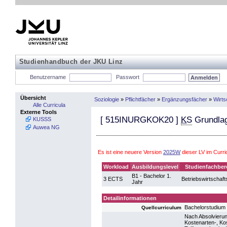
Studienhandbuch der JKU Linz
Benutzername
Passwort
Übersicht
Soziologie
»
Pflichtfächer
»
Ergänzungsfächer
»
Wirts
Alle Curricula
Externe Tools
[
515INURGKOK20
]
KS
Grundlag
KUSSS
Auwea NG
Es ist eine neuere Version
2025W
dieser LV im Curr
Workload
Ausbildungslevel
Studienfachber
B1 - Bachelor 1.
3 ECTS
Betriebswirtschaft
Jahr
Detailinformationen
Bachelorstudium 
Quellcurriculum
Nach Absolvierun
Kostenarten-, Ko