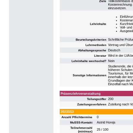
Teilkostenbasis d
Ziele
Kostenrechnung a
einzusetzen.
Einführu
Kostenar
Kurzfris
Lehrinhalte
Voll- un
Ausgewäh
Schriftliche Prü
Beurteilungskriterien
Vortrag und Übun
Lehrmethoden
Deutsch
Abhaltungssprache
Wird in der LVA 
Literatur
Nein
Lehrinhalte wechselnd?
Studierende, die
höheren Schulen o
Tourismus, für M
Sonstige Informationen
innerhalb der let
Grundlagen der K
Einzelfall nach 
Präsenzlehrveranstaltung
200
Teilungsziffer
Zuteilung nach V
Zuteilungsverfahren
2023SS3
0
Anzahl Pflichttermine
Astrid Horejs
MuSSS-Kontakt
Teilnehmerzahl
25 / 100
(min/max)